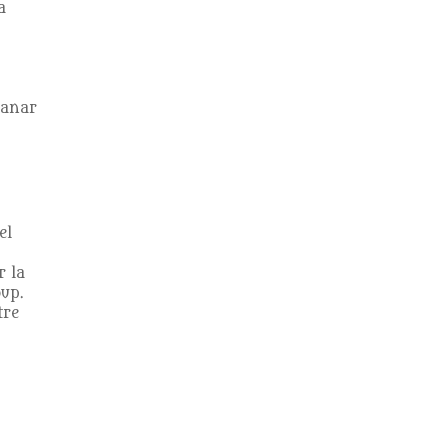
a
ganar
el
r la
oup.
tre