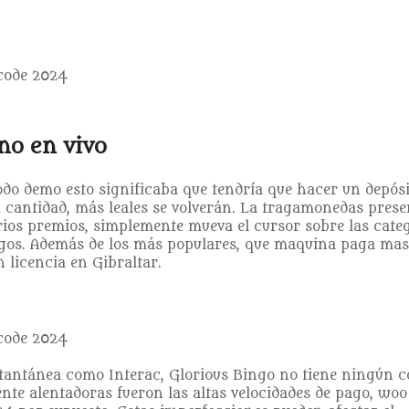
code 2024
no en vivo
do demo esto significaba que tendría que hacer un depósi
ta cantidad, más leales se volverán. La tragamonedas pres
ios premios, simplemente mueva el cursor sobre las cate
egos. Además de los más populares, que maquina paga mas
 licencia en Gibraltar.
code 2024
tantánea como Interac, Glorious Bingo no tiene ningún c
nte alentadoras fueron las altas velocidades de pago, woo