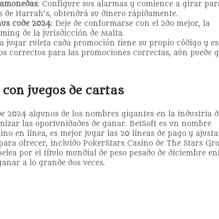
gamonedas
: Configure sus alarmas y comience a girar par
s de Harrah’s, obtendrá su dinero rápidamente.
nus code 2024
: Deje de conformarse con el 2do mejor, la
ming de la jurisdicción de Malta.
a jugar ruleta cada promoción tiene su propio código y es
gos correctos para las promociones correctas, aún puede 
 con juegos de cartas
 2024 algunos de los nombres gigantes en la industria d
izar las oportunidades de ganar. BetSoft es un nombre
no en línea, es mejor jugar las 20 líneas de pago y ajusta
 para ofrecer, incluido PokerStars Casino de The Stars Gr
pelea por el título mundial de peso pesado de diciembre en
ganar a lo grande dos veces.