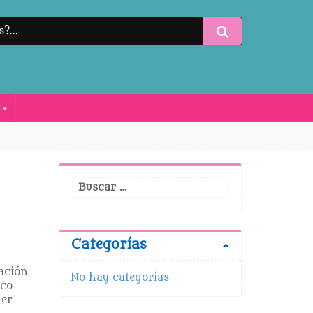
S
Buscar:
Categorías
ración
No hay categorías
nco
ner