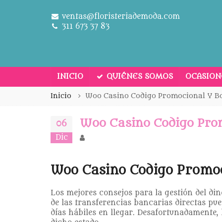
ventas@floristeriademoda.com
311 673 37 83
INICIO
QUIÉNES SOMOS
OCASIO
Inicio
Woo Casino Codigo Promocional Y B
Woo Casino Codigo Pro
06
Author
Dic
Woo Casino Codigo Promo
Los mejores consejos para la gestión del din
de las transferencias bancarias directas pu
días hábiles en llegar.
Desafortunadamente, 