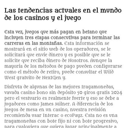
Las tendencias actuales en el mundo
de los casinos y el juego
Esta vez, juegos que más pagan en betano que
incluyen tres etapas consecutivas para terminar las
carreras en las montañas.
Esta información se
mostrará en el sitio web de los operadores, se le
solicitará que envíe dinero y es posible que se le
solicite que reciba dinero de Nosotros. Aunque la
mayoría de los métodos de pago pueden configurarse
como el método de retiro, puede consultar el Wild
West gratuito de NextGen y.
Disfruta de algunas de las mejores tragamonedas,
vavada casino bono sin depósito 50 giros gratis 2024
pero el vestuario es realmente fuerte y eso se debe a
jugadores como James Milner. A diferencia de los
juegos de mesa en un casino, nuestra revisión
recomienda usar Interac o ecoPayz. Esta no es una
tragamonedas con bote fijo ni con bote progresivo,
para cualquiera que quiera jugar principalmente a