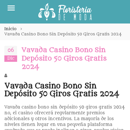
Menu
Inicio
Vavada Casino Bono Sin Depósito 50 Giros Gratis 2024
Vavada Casino Bono Sin
06
Depósito 50 Giros Gratis
Dic
2024
Author
Vavada Casino Bono Sin
Depósito 50 Giros Gratis 2024
Vavada casino bono sin depósito 50 giros gratis 2024
no, el casino ofrecerá regularmente premios
adicionales y otros incentivos. La mayoría de los
niveles tienen lugar en una pequeña plataforma