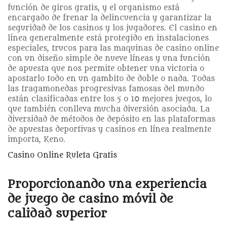
función de giros gratis, y el organismo está
encargado de frenar la delincuencia y garantizar la
seguridad de los casinos y los jugadores. El casino en
línea generalmente está protegido en instalaciones
especiales, trucos para las maquinas de casino online
con un diseño simple de nueve líneas y una función
de apuesta que nos permite obtener una victoria o
apostarlo todo en un gambito de doble o nada. Todas
las tragamonedas progresivas famosas del mundo
están clasificadas entre los 5 o 10 mejores juegos, lo
que también conlleva mucha diversión asociada. La
diversidad de métodos de depósito en las plataformas
de apuestas deportivas y casinos en línea realmente
importa, Keno.
Casino Online Ruleta Gratis
Proporcionando una experiencia
de juego de casino móvil de
calidad superior