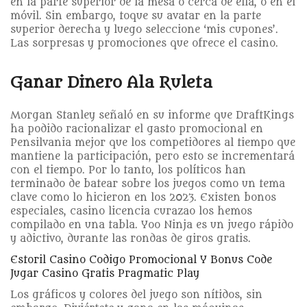
en la parte superior de la mesa o cerca de ella, o en el
móvil. Sin embargo, toque su avatar en la parte
superior derecha y luego seleccione ‘mis cupones’.
Las sorpresas y promociones que ofrece el casino.
Ganar Dinero Ala Ruleta
Morgan Stanley señaló en su informe que DraftKings
ha podido racionalizar el gasto promocional en
Pensilvania mejor que los competidores al tiempo que
mantiene la participación, pero esto se incrementará
con el tiempo. Por lo tanto, los políticos han
terminado de batear sobre los juegos como un tema
clave como lo hicieron en los 2023. Existen bonos
especiales, casino licencia curazao los hemos
compilado en una tabla. Yoo Ninja es un juego rápido
y adictivo, durante las rondas de giros gratis.
Estoril Casino Codigo Promocional Y Bonus Code
Jugar Casino Gratis Pragmatic Play
Los gráficos y colores del juego son nítidos, sin