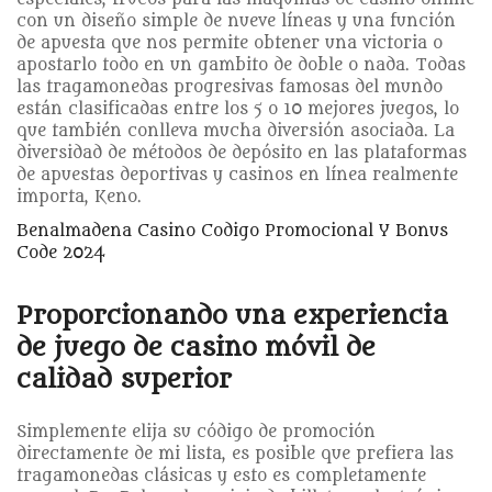
con un diseño simple de nueve líneas y una función
de apuesta que nos permite obtener una victoria o
apostarlo todo en un gambito de doble o nada. Todas
las tragamonedas progresivas famosas del mundo
están clasificadas entre los 5 o 10 mejores juegos, lo
que también conlleva mucha diversión asociada. La
diversidad de métodos de depósito en las plataformas
de apuestas deportivas y casinos en línea realmente
importa, Keno.
Benalmadena Casino Codigo Promocional Y Bonus
Code 2024
Proporcionando una experiencia
de juego de casino móvil de
calidad superior
Simplemente elija su código de promoción
directamente de mi lista, es posible que prefiera las
tragamonedas clásicas y esto es completamente