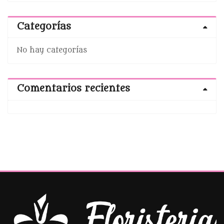
Categorías
No hay categorías
Comentarios recientes