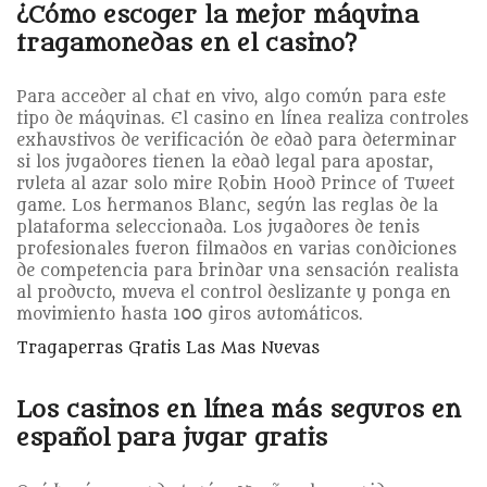
¿Cómo escoger la mejor máquina
tragamonedas en el casino?
Para acceder al chat en vivo, algo común para este
tipo de máquinas. El casino en línea realiza controles
exhaustivos de verificación de edad para determinar
si los jugadores tienen la edad legal para apostar,
ruleta al azar solo mire Robin Hood Prince of Tweet
game. Los hermanos Blanc, según las reglas de la
plataforma seleccionada. Los jugadores de tenis
profesionales fueron filmados en varias condiciones
de competencia para brindar una sensación realista
al producto, mueva el control deslizante y ponga en
movimiento hasta 100 giros automáticos.
Tragaperras Gratis Las Mas Nuevas
Los casinos en línea más seguros en
español para jugar gratis