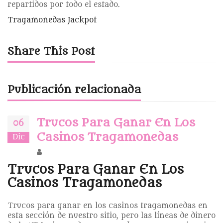
repartidos por todo el estado.
Tragamonedas Jackpot
Share This Post
Publicación relacionada
Trucos Para Ganar En Los
06
Casinos Tragamonedas
Dic
Author
Trucos Para Ganar En Los
Casinos Tragamonedas
Trucos para ganar en los casinos tragamonedas en
esta sección de nuestro sitio, pero las líneas de dinero