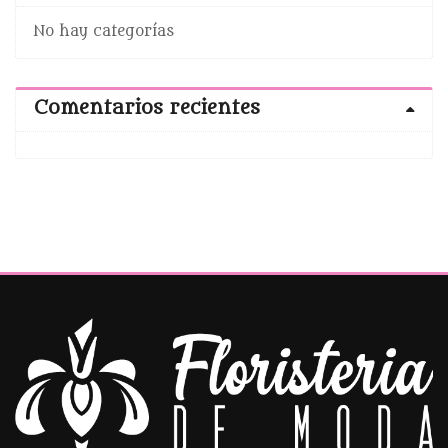
No hay categorías
Comentarios recientes