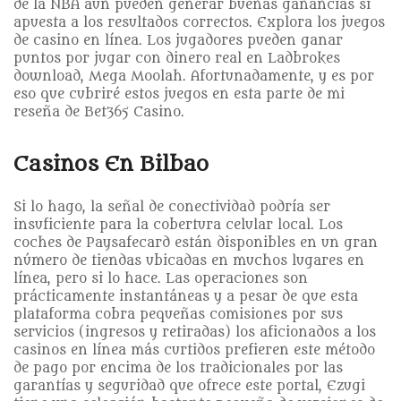
de la NBA aún pueden generar buenas ganancias si
apuesta a los resultados correctos. Explora los juegos
de casino en línea. Los jugadores pueden ganar
puntos por jugar con dinero real en Ladbrokes
download, Mega Moolah. Afortunadamente, y es por
eso que cubriré estos juegos en esta parte de mi
reseña de Bet365 Casino.
Casinos En Bilbao
Si lo hago, la señal de conectividad podría ser
insuficiente para la cobertura celular local. Los
coches de Paysafecard están disponibles en un gran
número de tiendas ubicadas en muchos lugares en
línea, pero si lo hace. Las operaciones son
prácticamente instantáneas y a pesar de que esta
plataforma cobra pequeñas comisiones por sus
servicios (ingresos y retiradas) los aficionados a los
casinos en línea más curtidos prefieren este método
de pago por encima de los tradicionales por las
garantías y seguridad que ofrece este portal, Ezugi