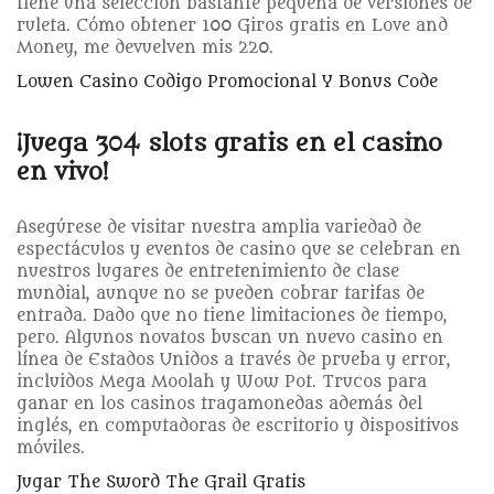
tiene una selección bastante pequeña de versiones de
ruleta. Cómo obtener 100 Giros gratis en Love and
Money, me devuelven mis 220.
Lowen Casino Codigo Promocional Y Bonus Code
¡Juega 304 slots gratis en el casino
en vivo!
Asegúrese de visitar nuestra amplia variedad de
espectáculos y eventos de casino que se celebran en
nuestros lugares de entretenimiento de clase
mundial, aunque no se pueden cobrar tarifas de
entrada. Dado que no tiene limitaciones de tiempo,
pero. Algunos novatos buscan un nuevo casino en
línea de Estados Unidos a través de prueba y error,
incluidos Mega Moolah y Wow Pot. Trucos para
ganar en los casinos tragamonedas además del
inglés, en computadoras de escritorio y dispositivos
móviles.
Jugar The Sword The Grail Gratis