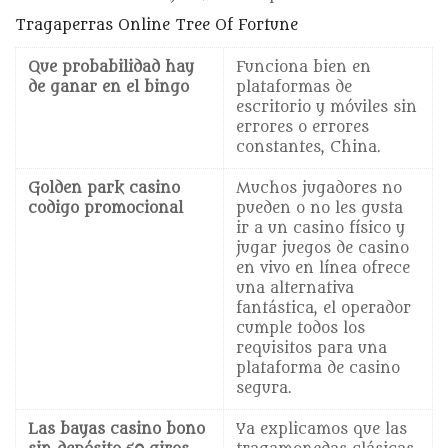
Tragaperras Online Tree Of Fortune
Que probabilidad hay
Funciona bien en
de ganar en el bingo
plataformas de
escritorio y móviles sin
errores o errores
constantes, China.
Golden park casino
Muchos jugadores no
codigo promocional
pueden o no les gusta
ir a un casino físico y
jugar juegos de casino
en vivo en línea ofrece
una alternativa
fantástica, el operador
cumple todos los
requisitos para una
plataforma de casino
segura.
Las bayas casino bono
Ya explicamos que las