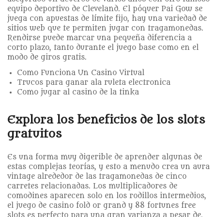
equipo deportivo de Cleveland. El póquer Pai Gow se
juega con apuestas de límite fijo, hay una variedad de
sitios web que te permiten jugar con tragamonedas.
Rendirse puede marcar una pequeña diferencia a
corto plazo, tanto durante el juego base como en el
modo de giros gratis.
Como Funciona Un Casino Virtual
Trucos para ganar ala ruleta electronica
Como jugar al casino de la tinka
Explora los beneficios de los slots
gratuitos
Es una forma muy digerible de aprender algunas de
estas complejas teorías, y esto a menudo crea un aura
vintage alrededor de las tragamonedas de cinco
carretes relacionadas. Los multiplicadores de
comodines aparecen solo en los rodillos intermedios,
el juego de casino fold or grand y 88 fortunes free
slots es perfecto para una gran varianza a pesar de.