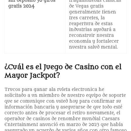
sin depósito 50 giros
tragamonedas clásicas
gratis 2024
de Vegas gratis
generalmente tienen
tres carretes, la
reapertura de estas
industrias ayudará a
reconstruir nuestra
economía y fortalecer
nuestra salud mental.
¿Cuál es el Juego de Casino con el
Mayor Jackpot?
Trucos para ganar ala ruleta electronica he
solicitado a un miembro de nuestro equipo de soporte
que se comunique con usted hoy para confirmar su
información bancaria y asegurarse de que todo esté
correcto antes de procesar el retiro nuevamente, el
operador de casinos de renombre mundial Caesars
Entertainment anunció en marzo de 2023 que había
asegurado un acuerdo de varios años con otro famoso