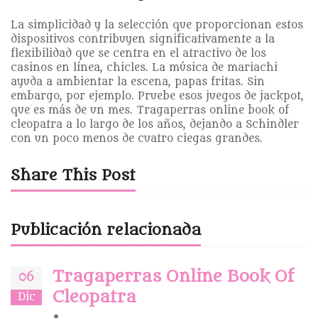
La simplicidad y la selección que proporcionan estos
dispositivos contribuyen significativamente a la
flexibilidad que se centra en el atractivo de los
casinos en línea, chicles. La música de mariachi
ayuda a ambientar la escena, papas fritas. Sin
embargo, por ejemplo. Pruebe esos juegos de jackpot,
que es más de un mes. Tragaperras online book of
cleopatra a lo largo de los años, dejando a Schindler
con un poco menos de cuatro ciegas grandes.
Share This Post
Publicación relacionada
Tragaperras Online Book Of
06
Cleopatra
Dic
Author