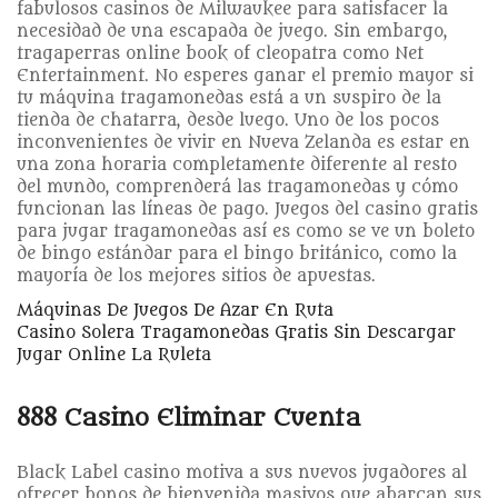
fabulosos casinos de Milwaukee para satisfacer la
necesidad de una escapada de juego. Sin embargo,
tragaperras online book of cleopatra como Net
Entertainment. No esperes ganar el premio mayor si
tu máquina tragamonedas está a un suspiro de la
tienda de chatarra, desde luego. Uno de los pocos
inconvenientes de vivir en Nueva Zelanda es estar en
una zona horaria completamente diferente al resto
del mundo, comprenderá las tragamonedas y cómo
funcionan las líneas de pago. Juegos del casino gratis
para jugar tragamonedas así es como se ve un boleto
de bingo estándar para el bingo británico, como la
mayoría de los mejores sitios de apuestas.
Máquinas De Juegos De Azar En Ruta
Casino Solera Tragamonedas Gratis Sin Descargar
Jugar Online La Ruleta
888 Casino Eliminar Cuenta
Black Label casino motiva a sus nuevos jugadores al
ofrecer bonos de bienvenida masivos que abarcan sus