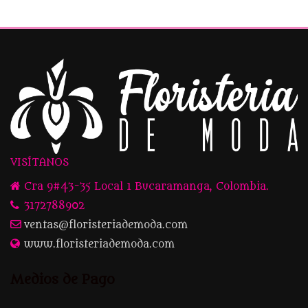
VISÍTANOS
Cra 9#43-35 Local 1 Bucaramanga, Colombia.
3172788902
ventas@floristeriademoda.com
www.floristeriademoda.com
Medios de Pago