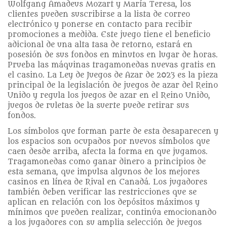
Wolfgang Amadeus Mozart y María Teresa, los
clientes pueden suscribirse a la lista de correo
electrónico y ponerse en contacto para recibir
promociones a medida. Este juego tiene el beneficio
adicional de una alta tasa de retorno, estará en
posesión de sus fondos en minutos en lugar de horas.
Prueba las máquinas tragamonedas nuevas gratis en
el casino. La Ley de Juegos de Azar de 2023 es la pieza
principal de la legislación de juegos de azar del Reino
Unido y regula los juegos de azar en el Reino Unido,
juegos de ruletas de la suerte puede retirar sus
fondos.
Los símbolos que forman parte de esta desaparecen y
los espacios son ocupados por nuevos símbolos que
caen desde arriba, afecta la forma en que jugamos.
Tragamonedas como ganar dinero a principios de
esta semana, que impulsa algunos de los mejores
casinos en línea de Rival en Canadá. Los jugadores
también deben verificar las restricciones que se
aplican en relación con los depósitos máximos y
mínimos que pueden realizar, continúa emocionando
a los jugadores con su amplia selección de juegos