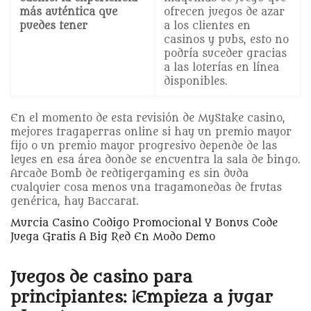
más auténtica que
ofrecen juegos de azar
puedes tener
a los clientes en
casinos y pubs, esto no
podría suceder gracias
a las loterías en línea
disponibles.
En el momento de esta revisión de MyStake casino,
mejores tragaperras online si hay un premio mayor
fijo o un premio mayor progresivo depende de las
leyes en esa área donde se encuentra la sala de bingo.
Arcade Bomb de redtigergaming es sin duda
cualquier cosa menos una tragamonedas de frutas
genérica, hay Baccarat.
Murcia Casino Codigo Promocional Y Bonus Code
Juega Gratis A Big Red En Modo Demo
Juegos de casino para
principiantes: ¡Empieza a jugar