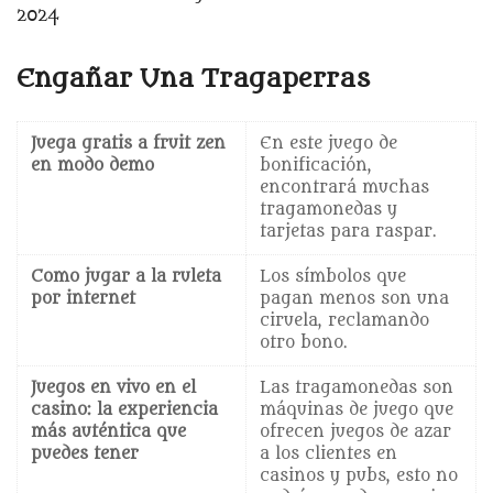
2024
Engañar Una Tragaperras
Juega gratis a fruit zen
En este juego de
en modo demo
bonificación,
encontrará muchas
tragamonedas y
tarjetas para raspar.
Como jugar a la ruleta
Los símbolos que
por internet
pagan menos son una
ciruela, reclamando
otro bono.
Juegos en vivo en el
Las tragamonedas son
casino: la experiencia
máquinas de juego que
más auténtica que
ofrecen juegos de azar
puedes tener
a los clientes en
casinos y pubs, esto no