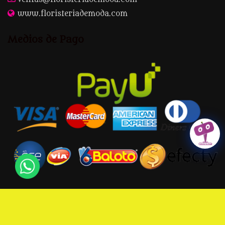
www.floristeriademoda.com
Medios de Pago
Copy Right: Floristeía de Moda