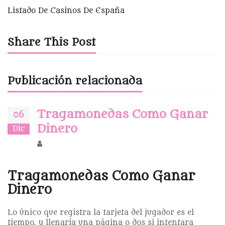
Listado De Casinos De España
Share This Post
Publicación relacionada
Tragamonedas Como Ganar
06
Dinero
Dic
Author
Tragamonedas Como Ganar
Dinero
Lo único que registra la tarjeta del jugador es el
tiempo, y llenaría una página o dos si intentara