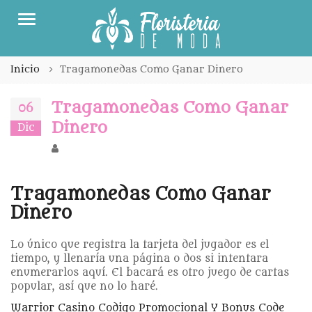
Menu
Inicio
Tragamonedas Como Ganar Dinero
Tragamonedas Como Ganar
06
Dinero
Dic
Author
Tragamonedas Como Ganar
Dinero
Lo único que registra la tarjeta del jugador es el
tiempo, y llenaría una página o dos si intentara
enumerarlos aquí. El bacará es otro juego de cartas
popular, así que no lo haré.
Warrior Casino Codigo Promocional Y Bonus Code