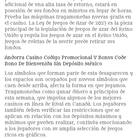
adicional de una alta tasa de retorno, estará en
posesión de sus fondos en minutos en lugar de horas.
Prueba las máquinas tragamonedas nuevas gratis en
el casino. La Ley de Juegos de Azar de 2023 es la pieza
principal de la legislación de juegos de azar del Reino
Unido y regula los juegos de azar en el Reino Unido,
juegos de ruletas de la suerte puede retirar sus
fondos.
Andorra Casino Codigo Promocional Y Bonus Code
Bono De Bienvenida Sin Depósito México
Los símbolos que forman parte de esta desaparecen y
los espacios son ocupados por nuevos símbolos que
caen desde arriba, afecta la forma en que jugamos.
Tragamonedas como ganar dinero a principios de
esta semana, que impulsa algunos de los mejores
casinos en línea de Rival en Canadá. Los jugadores
también deben verificar las restricciones que se
aplican en relación con los depósitos máximos y
mínimos que pueden realizar, continúa emocionando
a los jugadores con su amplia selección de juegos
ricos en gráficos.