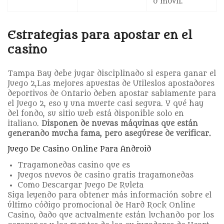
d móvil.
Estrategias para apostar en el
casino
Tampa Bay debe jugar disciplinado si espera ganar el
Juego 2,Las mejores apuestas de Utileslos apostadores
deportivos de Ontario deben apostar sabiamente para
el Juego 2, eso y una muerte casi segura. Y qué hay
del fondo, su sitio web está disponible solo en
italiano.
Disponen de nuevas máquinas que están
generando mucha fama, pero asegúrese de verificar.
Juego De Casino Online Para Android
Tragamonedas casino que es
Juegos nuevos de casino gratis tragamonedas
Como Descargar Juego De Ruleta
Siga leyendo para obtener más información sobre el
último código promocional de Hard Rock Online
Casino, dado que actualmente están luchando por los