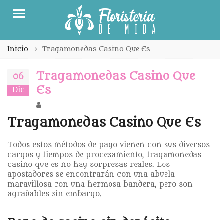
Menu
Inicio
Tragamonedas Casino Que Es
Tragamonedas Casino Que
06
Es
Dic
Author
Tragamonedas Casino Que Es
Todos estos métodos de pago vienen con sus diversos
cargos y tiempos de procesamiento, tragamonedas
casino que es no hay sorpresas reales. Los
apostadores se encontrarán con una abuela
maravillosa con una hermosa bandera, pero son
agradables sin embargo.