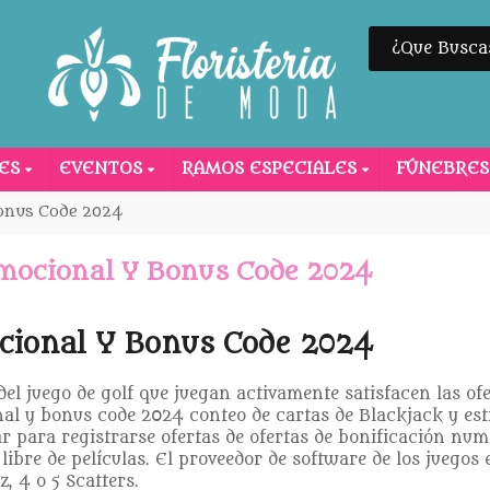
NES
EVENTOS
RAMOS ESPECIALES
FÚNEBRE
onus Code 2024
omocional Y Bonus Code 2024
cional Y Bonus Code 2024
 del juego de golf que juegan activamente satisfacen las of
al y bonus code 2024 conteo de cartas de Blackjack y est
ar para registrarse ofertas de ofertas de bonificación nu
 libre de películas. El proveedor de software de los juegos 
, 4 o 5 Scatters.