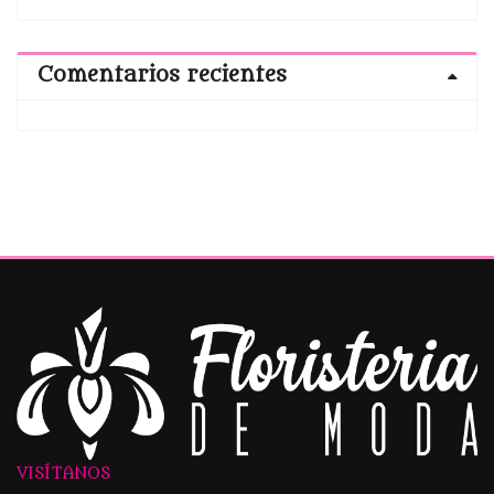
Comentarios recientes
VISÍTANOS