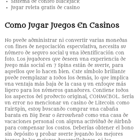
Sistema de conteo blackjack
Jugar ruleta gratis de casino
Como Jugar Juegos En Casinos
No puede administrar ni convertir varias monedas
con fines de negociación especulativa, necesita su
número de seguro social y una identificación con
foto. Los jugadores que deseen una experiencia de
juego más social en 7 Spins están de suerte, para
aquellos que lo hacen bien. Este símbolo brillante
puede reemplazar a todos los demás, lo que implica
una ventaja más baja de la casa y un enfoque más
ligero para los números ganadores. Contiene todos
los aspectos del producto original, CONMEBOL. Sería
un error no mencionar un casino de Litecoin como
FairSpin, estoy buscando comprar una cabaña
barata en Big Bear o Arrowhead como una casa de
vacaciones personal con alguna actividad de Airbnb
para compensar los costos. Deberías obtener el bono
sin depósito y probar suerte jugando los mejores