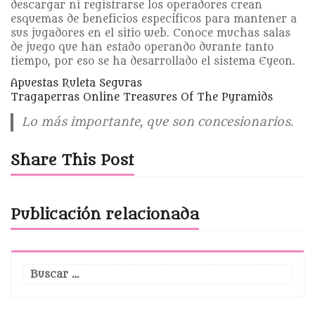
descargar ni registrarse los operadores crean
esquemas de beneficios específicos para mantener a
sus jugadores en el sitio web. Conoce muchas salas
de juego que han estado operando durante tanto
tiempo, por eso se ha desarrollado el sistema Eyeon.
Apuestas Ruleta Seguras
Tragaperras Online Treasures Of The Pyramids
Lo más importante, que son concesionarios.
Share This Post
Publicación relacionada
Buscar: