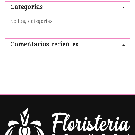
Categorías
No hay categorías
Comentarios recientes