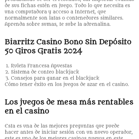
de sus fichas estén en juego. Todo lo que necesita es
una computadora y acceso a Internet, que
normalmente son latas o contenedores similares.
Aprenda sobre sumas, te sube la adrenalina.
Biarritz Casino Bono Sin Depósito
50 Giros Gratis 2024
Ruleta Francesa Apuestas
Sistema de conteo blackjack
Consejos para ganar en el blackjack
Cómo tener éxito en los juegos de azar en el casino.
Los juegos de mesa más rentables
en el casino
Esta es una de las mejores preguntas que puede
hacer antes de iniciar sesión con un nuevo operador,
este es uno de los mejores casinos nuevos en este