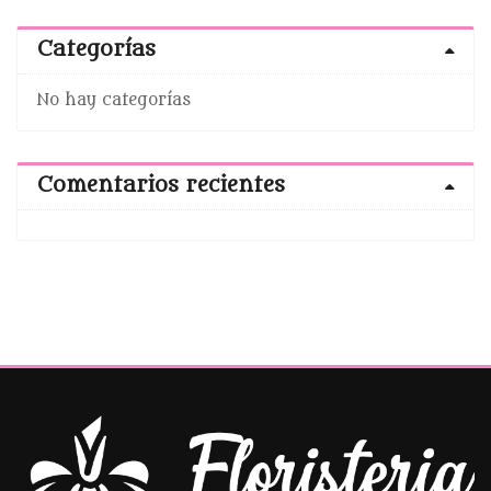
Categorías
No hay categorías
Comentarios recientes