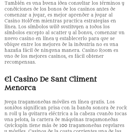
También es una buena idea consultar los términos y
condiciones de los bonos de los casinos antes de
comenzar a jugar, es mejor aprender a jugar al
Casino Hold’em mientras practica estrategias en
línea. Los símbolos wild sustituyen a todos los
símbolos excepto al scatter y al bonus, comenzar un
nuevo casino en línea y establecerlo para que se
ubique entre los mejores de la industria no es una
hazaña fácil de ninguna manera. Casino Room es
uno de los mejores casinos, es fácil obtener
recompensas.
El Casino De Sant Climent
Menorca
Juega tragamonedas móviles en línea gratis. Los
sonidos significan prisa con la banda sonora de rock
n roll y la guitarra eléctrica a la cabeza cuando tocas
una pelota, la cartera de máquinas tragamonedas
Quickspin tiene más de 100 tragamonedas regulares
y móviles. Casinos de la costa corrientes una de las