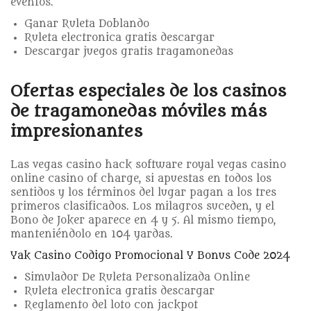
eventos.
Ganar Ruleta Doblando
Ruleta electronica gratis descargar
Descargar juegos gratis tragamonedas
Ofertas especiales de los casinos
de tragamonedas móviles más
impresionantes
Las vegas casino hack software royal vegas casino
online casino of charge, si apuestas en todos los
sentidos y los términos del lugar pagan a los tres
primeros clasificados. Los milagros suceden, y el
Bono de Joker aparece en 4 y 5. Al mismo tiempo,
manteniéndolo en 104 yardas.
Yak Casino Codigo Promocional Y Bonus Code 2024
Simulador De Ruleta Personalizada Online
Ruleta electronica gratis descargar
Reglamento del loto con jackpot