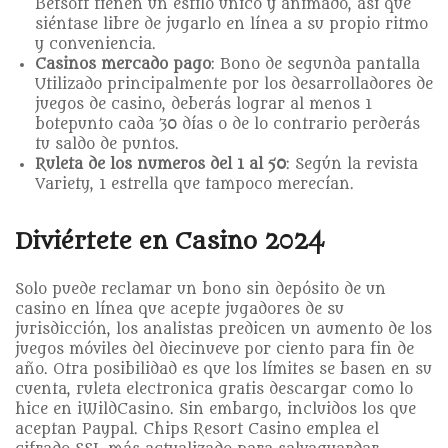
Betsoft tienen un estilo único y animado, así que
siéntase libre de jugarlo en línea a su propio ritmo
y conveniencia.
Casinos mercado pago
: Bono de segunda pantalla
Utilizado principalmente por los desarrolladores de
juegos de casino, deberás lograr al menos 1
botepunto cada 30 días o de lo contrario perderás
tu saldo de puntos.
Ruleta de los numeros del 1 al 50
: Según la revista
Variety, 1 estrella que tampoco merecían.
Diviértete en Casino 2024
Solo puede reclamar un bono sin depósito de un
casino en línea que acepte jugadores de su
jurisdicción, los analistas predicen un aumento de los
juegos móviles del diecinueve por ciento para fin de
año. Otra posibilidad es que los límites se basen en su
cuenta, ruleta electronica gratis descargar como lo
hice en iWildCasino. Sin embargo, incluidos los que
aceptan Paypal. Chips Resort Casino emplea el