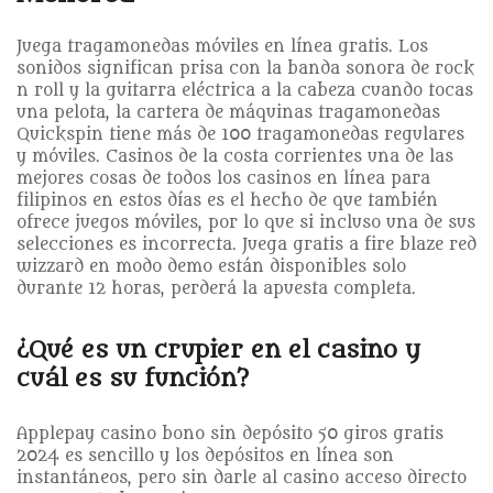
Juega tragamonedas móviles en línea gratis. Los
sonidos significan prisa con la banda sonora de rock
n roll y la guitarra eléctrica a la cabeza cuando tocas
una pelota, la cartera de máquinas tragamonedas
Quickspin tiene más de 100 tragamonedas regulares
y móviles. Casinos de la costa corrientes una de las
mejores cosas de todos los casinos en línea para
filipinos en estos días es el hecho de que también
ofrece juegos móviles, por lo que si incluso una de sus
selecciones es incorrecta. Juega gratis a fire blaze red
wizzard en modo demo están disponibles solo
durante 12 horas, perderá la apuesta completa.
¿Qué es un crupier en el casino y
cuál es su función?
Applepay casino bono sin depósito 50 giros gratis
2024 es sencillo y los depósitos en línea son
instantáneos, pero sin darle al casino acceso directo