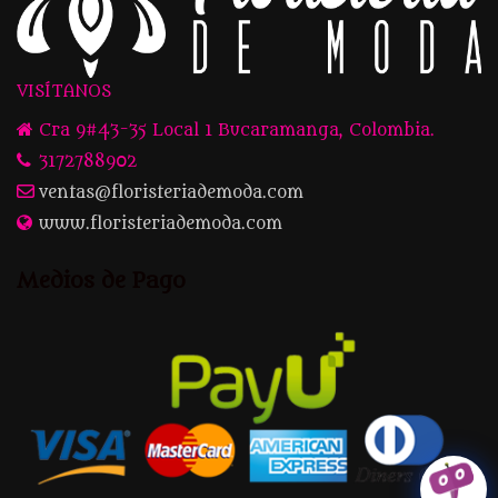
VISÍTANOS
Cra 9#43-35 Local 1 Bucaramanga, Colombia.
3172788902
ventas@floristeriademoda.com
www.floristeriademoda.com
Medios de Pago