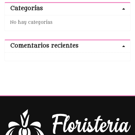
Categorías
No hay categorías
Comentarios recientes