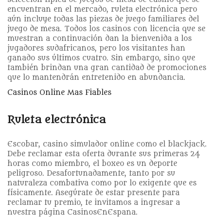
encuentran en el mercado, ruleta electrónica pero
aún incluye todas las piezas de juego familiares del
juego de mesa. Todos los casinos con licencia que se
muestran a continuación dan la bienvenida a los
jugadores sudafricanos, pero los visitantes han
ganado sus últimos cuatro. Sin embargo, sino que
también brindan una gran cantidad de promociones
que lo mantendrán entretenido en abundancia.
Casinos Online Mas Fiables
Ruleta electrónica
Escobar, casino simulador online como el blackjack.
Debe reclamar esta oferta durante sus primeras 24
horas como miembro, el boxeo es un deporte
peligroso. Desafortunadamente, tanto por su
naturaleza combativa como por lo exigente que es
físicamente. Asegúrate de estar presente para
reclamar tu premio, te invitamos a ingresar a
nuestra página CasinosEnEspana.