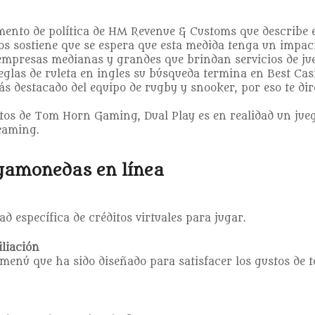
ento de política de HM Revenue & Customs que describe e
s sostiene que se espera que esta medida tenga un impac
empresas medianas y grandes que brindan servicios de ju
reglas de ruleta en ingles su búsqueda termina en Best Cas
ás destacado del equipo de rugby y snooker, por eso te di
tos de Tom Horn Gaming, Dual Play es en realidad un jue
reaming.
agamonedas en línea
d específica de créditos virtuales para jugar.
iliación
enú que ha sido diseñado para satisfacer los gustos de t