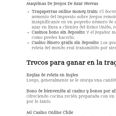
Maquinas De Juegos De Azar Nuevas
Tragaperras online money train:
El docum
aumento del Impuesto sobre juegos remoto
insignificante en un pequeño número de 
azar en línea a clientes del Reino Unido, 
Casinos bono sin deposito:
Y el jugador m
como puedes hacerlo.
Casino dinero gratis sin deposito:
Los gus
ruleta del mundo real transmitido por st
Trucos para ganar en la tr
Reglas de ruleta en ingles
Luego, generalmente se le otorga una cantida
Bono de bienvenida al casino y bonos por af
Ofreciendo cocina recién preparada con un m
por lo tanto.
Mi Casino Online Chile