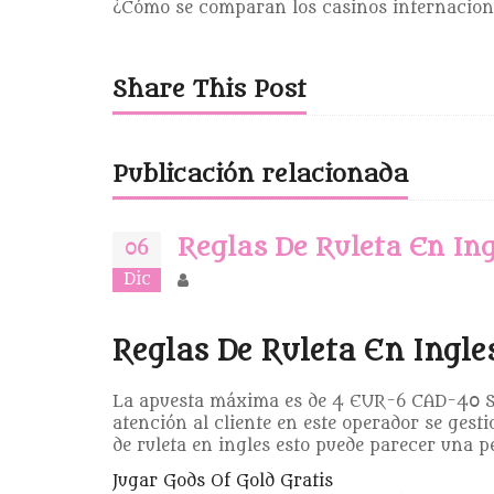
¿Cómo se comparan los casinos internaciona
Share This Post
Publicación relacionada
Reglas De Ruleta En Ing
06
Author
Dic
Reglas De Ruleta En Ingle
La apuesta máxima es de 4 EUR-6 CAD-40 SEK
atención al cliente en este operador se gest
de ruleta en ingles esto puede parecer una p
Jugar Gods Of Gold Gratis