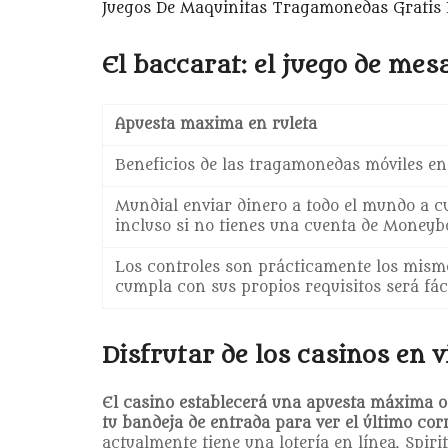
Juegos De Maquinitas Tragamonedas Gratis 
El baccarat: el juego de me
Apuesta maxima en ruleta
Beneficios de las tragamonedas móviles en 
Mundial enviar dinero a todo el mundo a c
incluso si no tienes una cuenta de Moneybo
Los controles son prácticamente los mismo
cumpla con sus propios requisitos será fáci
Disfrutar de los casinos en v
El casino establecerá una apuesta máxima o 
tu bandeja de entrada para ver el último co
actualmente tiene una lotería en línea, Spir