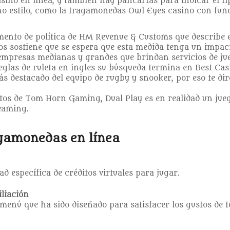
ino en línea, y también hay pancartas para indicar el ti
ho estilo, como la tragamonedas Owl Eyes casino con fun
ento de política de HM Revenue & Customs que describe e
s sostiene que se espera que esta medida tenga un impac
empresas medianas y grandes que brindan servicios de ju
reglas de ruleta en ingles su búsqueda termina en Best Cas
ás destacado del equipo de rugby y snooker, por eso te di
tos de Tom Horn Gaming, Dual Play es en realidad un jue
reaming.
agamonedas en línea
d específica de créditos virtuales para jugar.
iliación
enú que ha sido diseñado para satisfacer los gustos de t