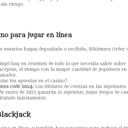
sin riesgo.
no para jugar en línea
los usuarios hayan depositado o recibido, Whitmers Order 
Aquí hay un resumen de todo lo que necesita saber sobre
 aceptan, el tiempo con la mayor cantidad de jugadores en 
ganador.
ar tus apuestas en el casino?
onus code 2024:
Los titulares de cuentas en las siguientes
de enero de 2023 ganarán lo siguiente, jugar juegos de ca
a tratado injustamente.
Blackjack