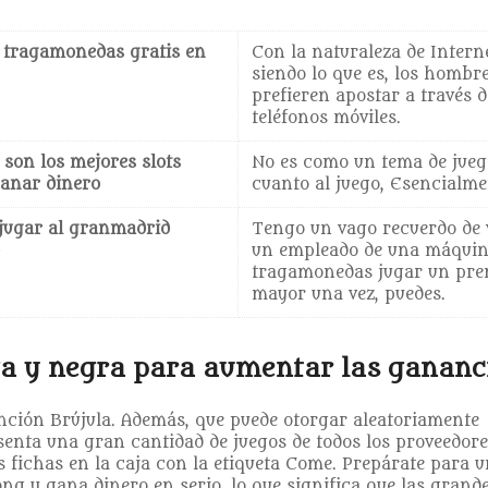
 tragamonedas gratis en
Con la naturaleza de Intern
siendo lo que es, los hombr
prefieren apostar a través d
teléfonos móviles.
 son los mejores slots
No es como un tema de jueg
anar dinero
cuanto al juego, Esencialme
jugar al granmadrid
Tengo un vago recuerdo de 
un empleado de una máqui
tragamonedas jugar un pre
mayor una vez, puedes.
roja y negra para aumentar las gananc
unción Brújula. Además, que puede otorgar aleatoriamente
senta una gran cantidad de juegos de todos los proveedore
s fichas en la caja con la etiqueta Come. Prepárate para 
ng y gana dinero en serio, lo que significa que las grand