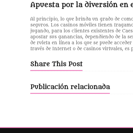
Apuesta por la diversión en 
Al principio, lo que brinda un grado de como
seguros. Los casinos móviles tienen tragamon
jugando, para los clientes existentes de Cae
apostar sus ganancias, dependiendo de la señ
de ruleta en línea a los que se puede acceder 
través de Internet o de casinos virtuales, es
Share This Post
Publicación relacionada