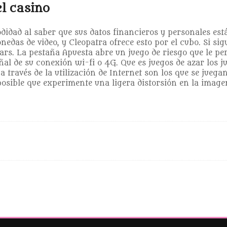
el casino
didad al saber que sus datos financieros y personales est
edas de video, y Cleopatra ofrece esto por el cubo. Si sig
sars. La pestaña Apuesta abre un juego de riesgo que le pe
al de su conexión wi-fi o 4G. Que es juegos de azar los j
a través de la utilización de Internet son los que se juega
 posible que experimente una ligera distorsión en la image