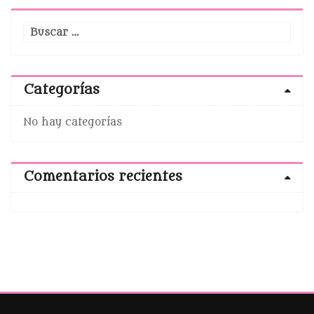
Buscar:
Categorías
No hay categorías
Comentarios recientes