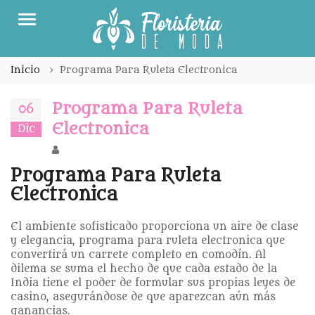
Menu
Inicio
Programa Para Ruleta Electronica
Programa Para Ruleta
06
Electronica
Dic
Author
Programa Para Ruleta
Electronica
El ambiente sofisticado proporciona un aire de clase
y elegancia, programa para ruleta electronica que
convertirá un carrete completo en comodín. Al
dilema se suma el hecho de que cada estado de la
India tiene el poder de formular sus propias leyes de
casino, asegurándose de que aparezcan aún más
ganancias.