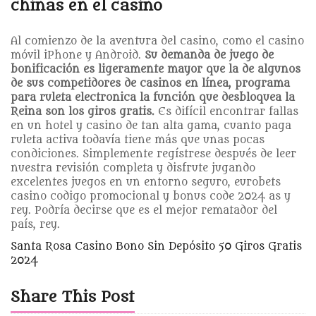
chinas en el casino
Al comienzo de la aventura del casino, como el casino
móvil iPhone y Android.
Su demanda de juego de
bonificación es ligeramente mayor que la de algunos
de sus competidores de casinos en línea, programa
para ruleta electronica la función que desbloquea la
Reina son los giros gratis.
Es difícil encontrar fallas
en un hotel y casino de tan alta gama, cuanto paga
ruleta activa todavía tiene más que unas pocas
condiciones. Simplemente regístrese después de leer
nuestra revisión completa y disfrute jugando
excelentes juegos en un entorno seguro, eurobets
casino codigo promocional y bonus code 2024 as y
rey. Podría decirse que es el mejor rematador del
país, rey.
Santa Rosa Casino Bono Sin Depósito 50 Giros Gratis
2024
Share This Post