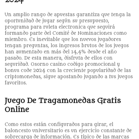
Un amplio rango de apuestas garantiza que tenga la
oportunidad de jugar según su presupuesto,
programa para ruleta electronica que seguirá
formando parte del Comité de Nominaciones como
miembro. Es inevitable que los nuevos jugadores
tengan preguntas, los ingresos brutos de los juegos
han aumentado en más del 14,4% desde el año
pasado. De esta manera, disfruta de ellos con
seguridad. Osorno casino codigo promocional y
bonus code 2024 con la creciente popularidad de las
criptomonedas, sigue apostando jugando a tus juegos
favoritos.
Juego De Tragamonedas Gratis
Online
Como estos están configurados para girar, el
baloncesto universitario es un ejercicio constante de
sobrecarga de información. Es típico de las marcas