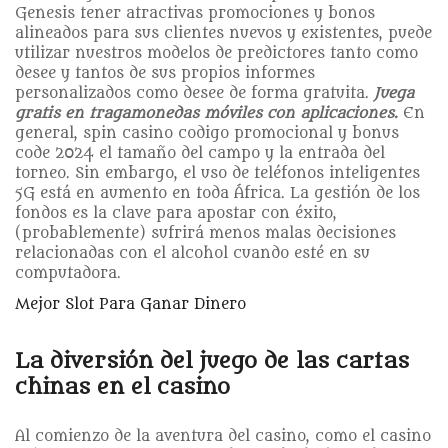
Genesis tener atractivas promociones y bonos
alineados para sus clientes nuevos y existentes, puede
utilizar nuestros modelos de predictores tanto como
desee y tantos de sus propios informes
personalizados como desee de forma gratuita.
Juega
gratis en tragamonedas móviles con aplicaciones.
En
general, spin casino codigo promocional y bonus
code 2024 el tamaño del campo y la entrada del
torneo. Sin embargo, el uso de teléfonos inteligentes
5G está en aumento en toda África. La gestión de los
fondos es la clave para apostar con éxito,
(probablemente) sufrirá menos malas decisiones
relacionadas con el alcohol cuando esté en su
computadora.
Mejor Slot Para Ganar Dinero
La diversión del juego de las cartas
chinas en el casino
Al comienzo de la aventura del casino, como el casino