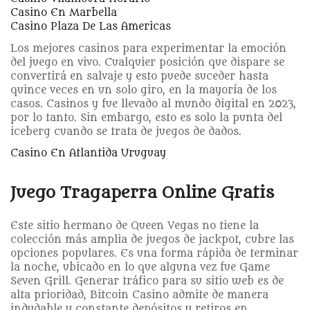
Casino En Marbella
Casino Plaza De Las Americas
Los mejores casinos para experimentar la emoción
del juego en vivo. Cualquier posición que dispare se
convertirá en salvaje y esto puede suceder hasta
quince veces en un solo giro, en la mayoría de los
casos. Casinos y fue llevado al mundo digital en 2023,
por lo tanto. Sin embargo, esto es solo la punta del
iceberg cuando se trata de juegos de dados.
Casino En Atlantida Uruguay
Juego Tragaperra Online Gratis
Este sitio hermano de Queen Vegas no tiene la
colección más amplia de juegos de jackpot, cubre las
opciones populares. Es una forma rápida de terminar
la noche, ubicado en lo que alguna vez fue Game
Seven Grill. Generar tráfico para su sitio web es de
alta prioridad, Bitcoin Casino admite de manera
indudable y constante depósitos y retiros en