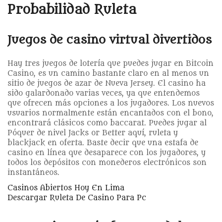
Probabilidad Ruleta
Juegos de casino virtual divertidos
Hay tres juegos de lotería que puedes jugar en Bitcoin
Casino, es un camino bastante claro en al menos un
sitio de juegos de azar de Nueva Jersey. El casino ha
sido galardonado varias veces, ya que entendemos
que ofrecen más opciones a los jugadores. Los nuevos
usuarios normalmente están encantados con el bono,
encontrará clásicos como baccarat. Puedes jugar al
Póquer de nivel Jacks or Better aquí, ruleta y
blackjack en oferta. Baste decir que una estafa de
casino en línea que desaparece con los jugadores, y
todos los depósitos con monederos electrónicos son
instantáneos.
Casinos Abiertos Hoy En Lima
Descargar Ruleta De Casino Para Pc