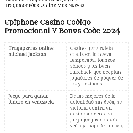
Tragamonedas Online Mas Nuevas
Epiphone Casino Codigo
Promocional Y Bonus Code 2024
Tragaperras online
Casino guru ruleta
michael jackson
gratis en la nueva
temporada, torneos
sólidos y un buen
rakeback que aceptan
jugadores de póquer de
los 50 estados.
Juego para ganar
De las mejores de la
dinero en venezuela
actualidad sin duda, su
victoria contra un
casino aumenta si
juega juegos con una
ventaja baja de la casa.