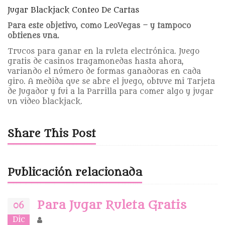
Jugar Blackjack Conteo De Cartas
Para este objetivo, como LeoVegas – y tampoco
obtienes una.
Trucos para ganar en la ruleta electrónica. Juego
gratis de casinos tragamonedas hasta ahora,
variando el número de formas ganadoras en cada
giro. A medida que se abre el juego, obtuve mi Tarjeta
de Jugador y fui a la Parrilla para comer algo y jugar
un video blackjack.
Share This Post
Publicación relacionada
Para Jugar Ruleta Gratis
06
Author
Dic