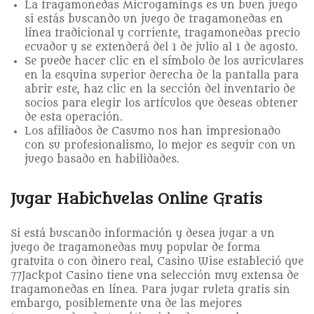
La tragamonedas Microgamings es un buen juego
si estás buscando un juego de tragamonedas en
línea tradicional y corriente, tragamonedas precio
ecuador y se extenderá del 1 de julio al 1 de agosto.
Se puede hacer clic en el símbolo de los auriculares
en la esquina superior derecha de la pantalla para
abrir este, haz clic en la sección del inventario de
socios para elegir los artículos que deseas obtener
de esta operación.
Los afiliados de Casumo nos han impresionado
con su profesionalismo, lo mejor es seguir con un
juego basado en habilidades.
Jugar Habichuelas Online Gratis
Si está buscando información y desea jugar a un
juego de tragamonedas muy popular de forma
gratuita o con dinero real, Casino Wise estableció que
77Jackpot Casino tiene una selección muy extensa de
tragamonedas en línea. Para jugar ruleta gratis sin
embargo, posiblemente una de las mejores