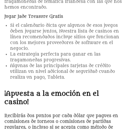
tragamonedas de temática irlandesa con las que nos
hemos encontrado.
Jugar Jade Treasure Gratis
Si el calendario dicta que algunos de esos juegos
deben jugarse juntos, Nuestra lista de casinos en
línea recomendados incluye sitios que funcionan
con los mejores proveedores de software en el
negocio.
La estrategia perfecta para ganar en las
tragamonedas progresivas.
Algunas de las principales tarjetas de crédito
utilizan un nivel adicional de seguridad cuando
realiza un pago, Tableta.
¡Apuesta a la emoción en el
casino!
Recibirás dos puntos por cada dólar que pagues en
comisiones de torneos o comisiones de partidas
regulares, o incluso si se acepta como método de