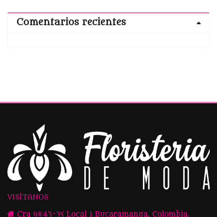
Comentarios recientes
VISÍTANOS
Cra 9#43-35 Local 1 Bucaramanga, Colombia.