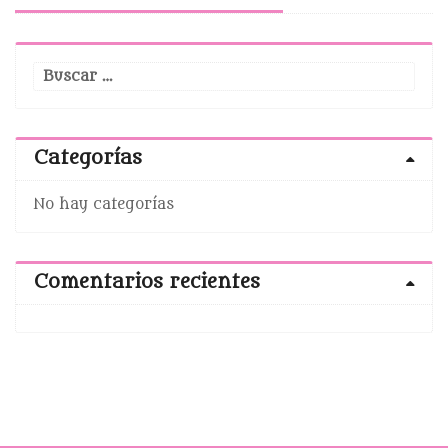
Buscar:
Categorías
No hay categorías
Comentarios recientes