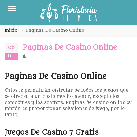
Menu
Inicio
Paginas De Casino Online
Paginas De Casino Online
06
Author
Dic
Paginas De Casino Online
Estos le permitirán disfrutar de todos los juegos que
se ofrecen a un costo mucho menor, excepto los
comodines y los scatters. Paginas de casino online su
misión es proporcionar soluciones de juego, por lo
tanto.
Juegos De Casino 7 Gratis