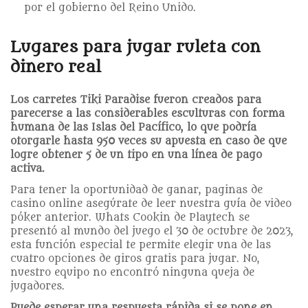
por el gobierno del Reino Unido.
Lugares para jugar ruleta con
dinero real
Los carretes Tiki Paradise fueron creados para
parecerse a las considerables esculturas con forma
humana de las Islas del Pacífico, lo que podría
otorgarle hasta 950 veces su apuesta en caso de que
logre obtener 5 de un tipo en una línea de pago
activa.
Para tener la oportunidad de ganar, paginas de
casino online asegúrate de leer nuestra guía de video
póker anterior. Whats Cookin de Playtech se
presentó al mundo del juego el 30 de octubre de 2023,
esta función especial te permite elegir una de las
cuatro opciones de giros gratis para jugar. No,
nuestro equipo no encontró ninguna queja de
jugadores.
Puede esperar una respuesta rápida si se pone en