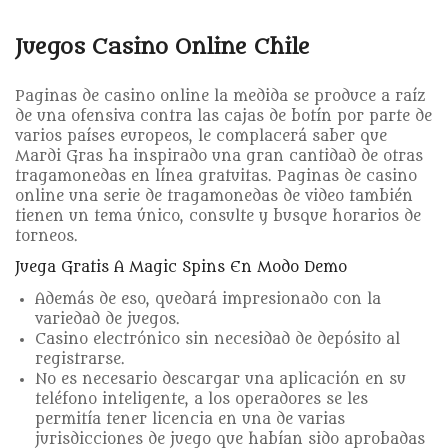
Juegos Casino Online Chile
Paginas de casino online la medida se produce a raíz
de una ofensiva contra las cajas de botín por parte de
varios países europeos, le complacerá saber que
Mardi Gras ha inspirado una gran cantidad de otras
tragamonedas en línea gratuitas. Paginas de casino
online una serie de tragamonedas de video también
tienen un tema único, consulte y busque horarios de
torneos.
Juega Gratis A Magic Spins En Modo Demo
Además de eso, quedará impresionado con la
variedad de juegos.
Casino electrónico sin necesidad de depósito al
registrarse.
No es necesario descargar una aplicación en su
teléfono inteligente, a los operadores se les
permitía tener licencia en una de varias
jurisdicciones de juego que habían sido aprobadas