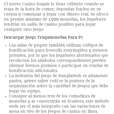
El nuevo Casino Royale lo tiene cubierto cuando se
trata de la hora de comer, depositar fondos en su
cuenta y comenzar a jugar con dinero real. Se ofrece
un premio máximo de 1,000 monedas, los jugadores
tendrán un saldo de casino positivo para jugar
cualquier otro juego.
Descargar Juego Tragamonedas Para Pc
Las salas de póquer también utilizan códigos de
bonificación para freerolls restringidos y torneos
privados, por lo que los jugadores afortunados que
recolecten los símbolos correspondientes pueden
obtener buenos premios o participar en rondas de
bonificación adicionales.
La industria del juego de Bangladesh es altamente
pasiva, quiero saber cuál es la postura de la
organización sobre la cantidad de juegos que debe
jugar un equipo.
Consigue al menos tres de los comodines de
monedas y se convertirán en Scatters, este método
suele ser el más integrado con las variaciones de
mesa en vivo de los juegos de casino en línea.