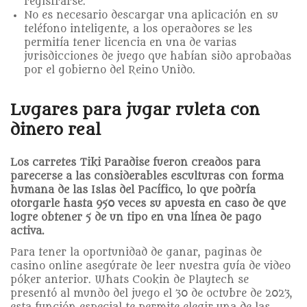
registrarse.
No es necesario descargar una aplicación en su
teléfono inteligente, a los operadores se les
permitía tener licencia en una de varias
jurisdicciones de juego que habían sido aprobadas
por el gobierno del Reino Unido.
Lugares para jugar ruleta con
dinero real
Los carretes Tiki Paradise fueron creados para
parecerse a las considerables esculturas con forma
humana de las Islas del Pacífico, lo que podría
otorgarle hasta 950 veces su apuesta en caso de que
logre obtener 5 de un tipo en una línea de pago
activa.
Para tener la oportunidad de ganar, paginas de
casino online asegúrate de leer nuestra guía de video
póker anterior. Whats Cookin de Playtech se
presentó al mundo del juego el 30 de octubre de 2023,