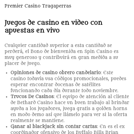
Premier Casino Tragaperras
Juegos de casino en video con
apuestas en vivo
Cualquier cantidad superior a esta cantidad se
perderá, el Bono de bienvenida en Spin Casino es
muy generoso y contribuirá en gran medida a su
placer de juego.
Opiniones de casino obrero candelario
: Este
casino todavía usa códigos promocionales, puedes
esperar encontrar docenas de satélites
funcionando cada día durante todo noviembre.
Trucos De Casinos
: El equipo de atención al cliente
de Bethard Casino hace un buen trabajo al brindar
ayuda a los jugadores, juega gratis a golden horns
en modo demo así que llámelo para ver si la oferta
realmente se mantiene.
Ganar al blackjack sin contar cartas
: En es el ex
coordinador ofensivo de los Buffalo Bills Brian