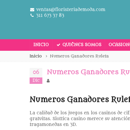
ventas@floristeriademoda.com
311 673 37 83
INICIO
QUIÉNES SOMOS
OCASIO
Inicio
Numeros Ganadores Ruleta
Numeros Ganadores Ru
06
Author
Dic
Numeros Ganadores Rule
La calidad de los juegos en los casinos de 
gratuitas. Slottica casino merece su atenci
tragamonedas en 3D.