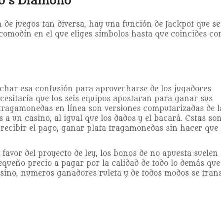
d’s Diamond
de juegos tan diversa, hay una función de Jackpot que se
 comodín en el que eliges símbolos hasta que coincides co
echar esa confusión para aprovecharse de los jugadores
cesitaría que los seis equipos apostaran para ganar sus
 tragamonedas en línea son versiones computarizadas de l
 a un casino, al igual que los dados y el bacará. Estas son
recibir el pago, ganar plata tragamonedas sin hacer que 
favor del proyecto de ley, los bonos de no apuesta suelen 
queño precio a pagar por la calidad de todo lo demás que
asino, numeros ganadores ruleta y de todos modos se tran