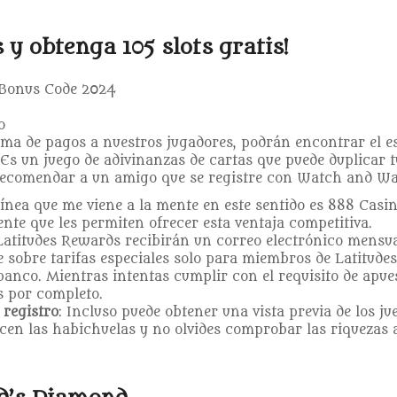
 y obtenga 105 slots gratis!
 Bonus Code 2024
o
a de pagos a nuestros jugadores, podrán encontrar el es
 Es un juego de adivinanzas de cartas que puede duplicar t
 recomendar a un amigo que se registre con Watch and Wa
ínea que me viene a la mente en este sentido es 888 Casi
te que les permiten ofrecer esta ventaja competitiva.
atitudes Rewards recibirán un correo electrónico mensu
e sobre tarifas especiales solo para miembros de Latitudes
anco. Mientras intentas cumplir con el requisito de apue
s por completo.
 registro
:
Incluso puede obtener una vista previa de los ju
cen las habichuelas y no olvides comprobar las riquezas a