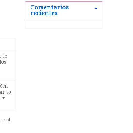
Comentarios
recientes
 lo
los
eden
ar su
per
re al