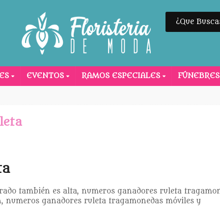
NES
EVENTOS
RAMOS ESPECIALES
FÚNEBRE
leta
ta
cifrado también es alta, numeros ganadores ruleta tragamo
ón, numeros ganadores ruleta tragamonedas móviles y