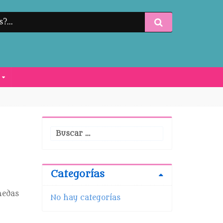
S
Buscar:
Categorías
nedas
No hay categorías