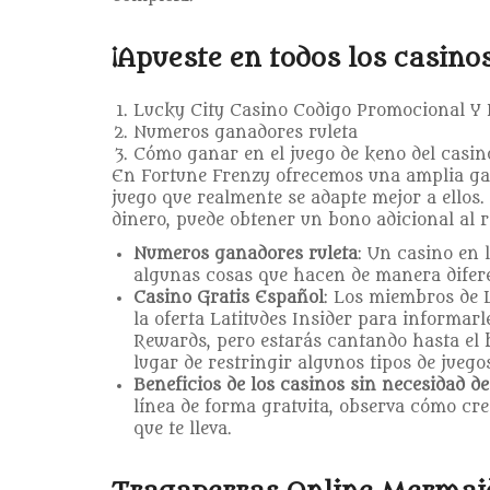
¡Apueste en todos los casinos
Lucky City Casino Codigo Promocional Y
Numeros ganadores ruleta
Cómo ganar en el juego de keno del casin
En Fortune Frenzy ofrecemos una amplia gam
juego que realmente se adapte mejor a ellos.
dinero, puede obtener un bono adicional al
Numeros ganadores ruleta
:
Un casino en l
algunas cosas que hacen de manera diferen
Casino Gratis Español
:
Los miembros de L
la oferta Latitudes Insider para informarl
Rewards, pero estarás cantando hasta el b
lugar de restringir algunos tipos de juego
Beneficios de los casinos sin necesidad de
línea de forma gratuita, observa cómo cre
que te lleva.