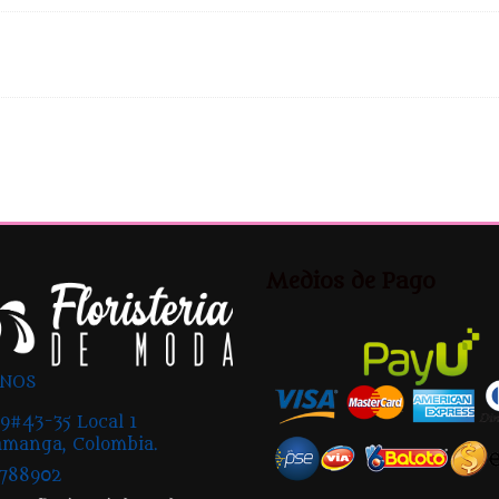
Medios de Pago
ANOS
9#43-35 Local 1
manga, Colombia.
2788902