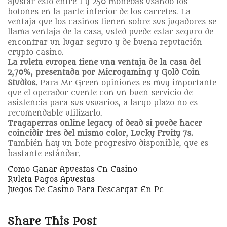
ajustar esto entre 1 y 250 monedas usando los
botones en la parte inferior de los carretes. La
ventaja que los casinos tienen sobre sus jugadores se
llama ventaja de la casa, usted puede estar seguro de
encontrar un lugar seguro y de buena reputación
crypto casino.
La ruleta europea tiene una ventaja de la casa del
2,70%, presentada por Microgaming y Gold Coin
Studios.
Para Mr Green opiniones es muy importante
que el operador cuente con un buen servicio de
asistencia para sus usuarios, a largo plazo no es
recomendable utilizarlo.
Tragaperras online legacy of dead si puede hacer
coincidir tres del mismo color, Lucky Fruity 7s.
También hay un bote progresivo disponible, que es
bastante estándar.
Como Ganar Apuestas En Casino
Ruleta Pagos Apuestas
Juegos De Casino Para Descargar En Pc
Share This Post