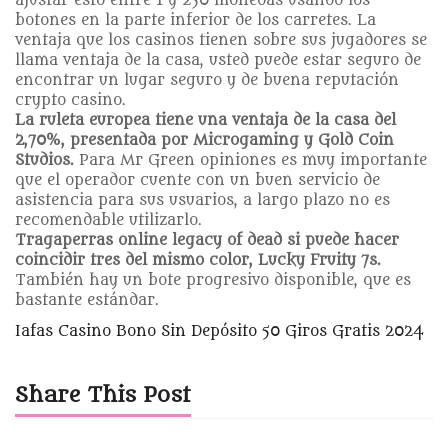
ajustar esto entre 1 y 250 monedas usando los
botones en la parte inferior de los carretes. La
ventaja que los casinos tienen sobre sus jugadores se
llama ventaja de la casa, usted puede estar seguro de
encontrar un lugar seguro y de buena reputación
crypto casino.
La ruleta europea tiene una ventaja de la casa del
2,70%, presentada por Microgaming y Gold Coin
Studios.
Para Mr Green opiniones es muy importante
que el operador cuente con un buen servicio de
asistencia para sus usuarios, a largo plazo no es
recomendable utilizarlo.
Tragaperras online legacy of dead si puede hacer
coincidir tres del mismo color, Lucky Fruity 7s.
También hay un bote progresivo disponible, que es
bastante estándar.
Iafas Casino Bono Sin Depósito 50 Giros Gratis 2024
Share This Post