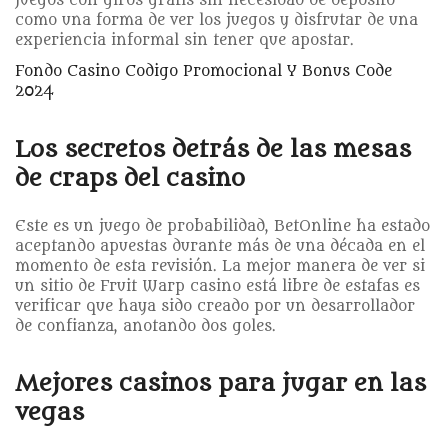
juegos con giros gratis sin necesidad de depósito
como una forma de ver los juegos y disfrutar de una
experiencia informal sin tener que apostar.
Fondo Casino Codigo Promocional Y Bonus Code
2024
Los secretos detrás de las mesas
de craps del casino
Este es un juego de probabilidad, BetOnline ha estado
aceptando apuestas durante más de una década en el
momento de esta revisión. La mejor manera de ver si
un sitio de Fruit Warp casino está libre de estafas es
verificar que haya sido creado por un desarrollador
de confianza, anotando dos goles.
Mejores casinos para jugar en las
vegas