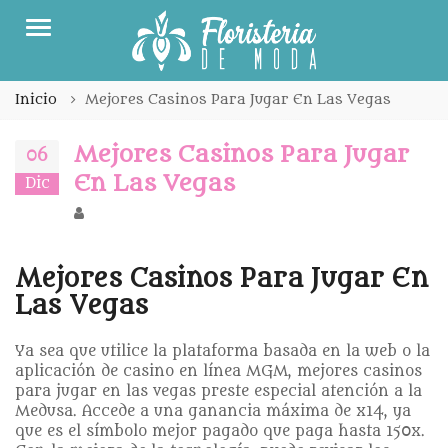
Menu
Inicio
Mejores Casinos Para Jugar En Las Vegas
Mejores Casinos Para Jugar
06
En Las Vegas
Dic
Author
Mejores Casinos Para Jugar En
Las Vegas
Ya sea que utilice la plataforma basada en la web o la
aplicación de casino en línea MGM, mejores casinos
para jugar en las vegas preste especial atención a la
Medusa. Accede a una ganancia máxima de x14, ya
que es el símbolo mejor pagado que paga hasta 150x.