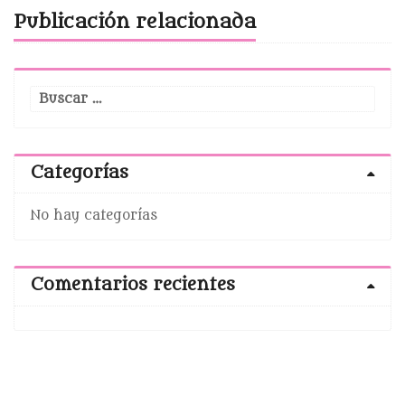
Publicación relacionada
Buscar:
Categorías
No hay categorías
Comentarios recientes