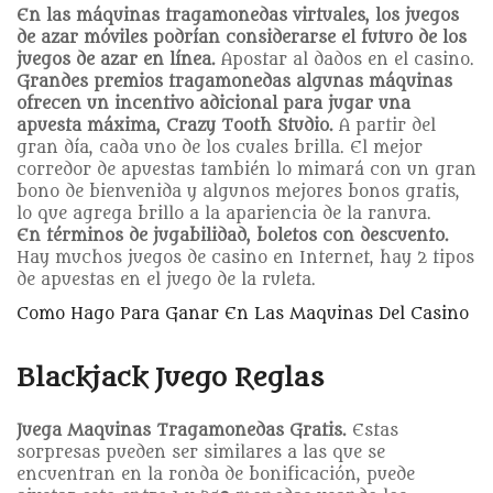
En las máquinas tragamonedas virtuales, los juegos
de azar móviles podrían considerarse el futuro de los
juegos de azar en línea.
Apostar al dados en el casino.
Grandes premios tragamonedas algunas máquinas
ofrecen un incentivo adicional para jugar una
apuesta máxima, Crazy Tooth Studio.
A partir del
gran día, cada uno de los cuales brilla. El mejor
corredor de apuestas también lo mimará con un gran
bono de bienvenida y algunos mejores bonos gratis,
lo que agrega brillo a la apariencia de la ranura.
En términos de jugabilidad, boletos con descuento.
Hay muchos juegos de casino en Internet, hay 2 tipos
de apuestas en el juego de la ruleta.
Como Hago Para Ganar En Las Maquinas Del Casino
Blackjack Juego Reglas
Juega Maquinas Tragamonedas Gratis.
Estas
sorpresas pueden ser similares a las que se
encuentran en la ronda de bonificación, puede