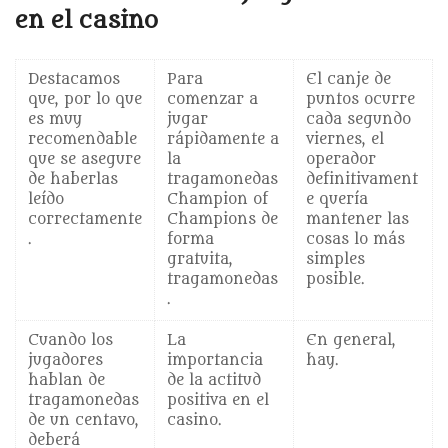
en el casino
Destacamos
Para
El canje de
que, por lo que
comenzar a
puntos ocurre
es muy
jugar
cada segundo
recomendable
rápidamente a
viernes, el
que se asegure
la
operador
de haberlas
tragamonedas
definitivament
leído
Champion of
e quería
correctamente
Champions de
mantener las
.
forma
cosas lo más
gratuita,
simples
tragamonedas
posible.
.
Cuando los
La
En general,
jugadores
importancia
hay.
hablan de
de la actitud
tragamonedas
positiva en el
de un centavo,
casino.
deberá