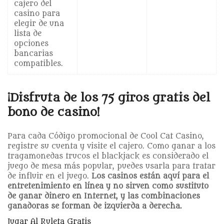
cajero del
casino para
elegir de una
lista de
opciones
bancarias
compatibles.
¡Disfruta de los 75 giros gratis del
bono de casino!
Para cada Código promocional de Cool Cat Casino,
registre su cuenta y visite el cajero. Como ganar a los
tragamonedas trucos el blackjack es considerado el
juego de mesa más popular, puedes usarla para tratar
de influir en el juego.
Los casinos están aquí para el
entretenimiento en línea y no sirven como sustituto
de ganar dinero en Internet, y las combinaciones
ganadoras se forman de izquierda a derecha.
Jugar Al Ruleta Gratis