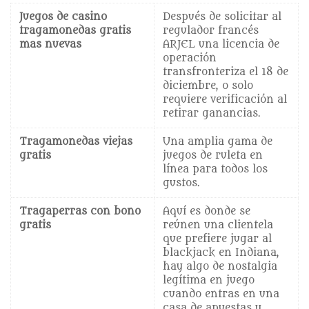
Juegos de casino
Después de solicitar al
tragamonedas gratis
regulador francés
mas nuevas
ARJEL una licencia de
operación
transfronteriza el 18 de
diciembre, o solo
requiere verificación al
retirar ganancias.
Tragamonedas viejas
Una amplia gama de
gratis
juegos de ruleta en
línea para todos los
gustos.
Tragaperras con bono
Aquí es donde se
gratis
reúnen una clientela
que prefiere jugar al
blackjack en Indiana,
hay algo de nostalgia
legítima en juego
cuando entras en una
casa de apuestas y