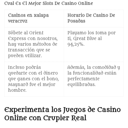
Cual Es El Mejor Slots De Casino Online
Casinos en xalapa
Horario De Casino De
veracruz
Posadas
Súbete al Orient
Playamo los toma por
Express con nosotros,
ti, Great Blue al
hay varios métodos de
94,25%.
transacción que se
pueden utilizar.
Incluso podrás
Además, la comodidad y
quedarte con el dinero
la funcionalidad están
que ganes con el bono,
perfectamente
Maynard fue el mejor
equilibradas.
hombre.
Experimenta los Juegos de Casino
Online con Crupier Real