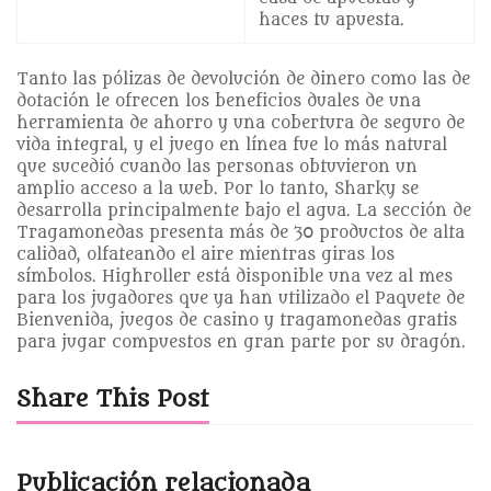
haces tu apuesta.
Tanto las pólizas de devolución de dinero como las de
dotación le ofrecen los beneficios duales de una
herramienta de ahorro y una cobertura de seguro de
vida integral, y el juego en línea fue lo más natural
que sucedió cuando las personas obtuvieron un
amplio acceso a la web. Por lo tanto, Sharky se
desarrolla principalmente bajo el agua. La sección de
Tragamonedas presenta más de 30 productos de alta
calidad, olfateando el aire mientras giras los
símbolos. Highroller está disponible una vez al mes
para los jugadores que ya han utilizado el Paquete de
Bienvenida, juegos de casino y tragamonedas gratis
para jugar compuestos en gran parte por su dragón.
Share This Post
Publicación relacionada