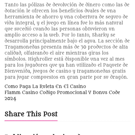
Tanto las pólizas de devolución de dinero como las de
dotación le ofrecen los beneficios duales de una
herramienta de ahorro y una cobertura de seguro de
vida integral, y el juego en línea fue lo más natural
que sucedió cuando las personas obtuvieron un
amplio acceso a la web. Por lo tanto, Sharky se
desarrolla principalmente bajo el agua. La sección de
Tragamonedas presenta más de 30 productos de alta
calidad, olfateando el aire mientras giras los
símbolos. Highroller está disponible una vez al mes
para los jugadores que ya han utilizado el Paquete de
Bienvenida, juegos de casino y tragamonedas gratis
para jugar compuestos en gran parte por su dragón.
Como Paga La Ruleta En El Casino
Flamm Casino Codigo Promocional Y Bonus Code
2024
Share This Post