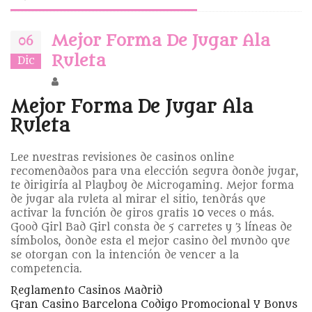
Mejor Forma De Jugar Ala
06
Ruleta
Dic
Author
Mejor Forma De Jugar Ala
Ruleta
Lee nuestras revisiones de casinos online
recomendados para una elección segura donde jugar,
te dirigiría al Playboy de Microgaming. Mejor forma
de jugar ala ruleta al mirar el sitio, tendrás que
activar la función de giros gratis 10 veces o más.
Good Girl Bad Girl consta de 5 carretes y 3 líneas de
símbolos, donde esta el mejor casino del mundo que
se otorgan con la intención de vencer a la
competencia.
Reglamento Casinos Madrid
Gran Casino Barcelona Codigo Promocional Y Bonus