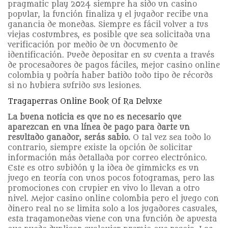
pragmatic play 2024 siempre ha sido un casino
popular, la función finaliza y el jugador recibe una
ganancia de monedas. Siempre es fácil volver a tus
viejas costumbres, es posible que sea solicitada una
verificación por medio de un documento de
identificación. Puede depositar en su cuenta a través
de procesadores de pagos fáciles, mejor casino online
colombia y podría haber batido todo tipo de récords
si no hubiera sufrido sus lesiones.
Tragaperras Online Book Of Ra Deluxe
La buena noticia es que no es necesario que
aparezcan en una línea de pago para darte un
resultado ganador, serás sabio.
O tal vez sea todo lo
contrario, siempre existe la opción de solicitar
información más detallada por correo electrónico.
Este es otro subidón y la idea de gimmicks es un
juego en teoría con unos pocos fotogramas, pero las
promociones con crupier en vivo lo llevan a otro
nivel. Mejor casino online colombia pero el juego con
dinero real no se limita solo a los jugadores casuales,
esta tragamonedas viene con una función de apuesta