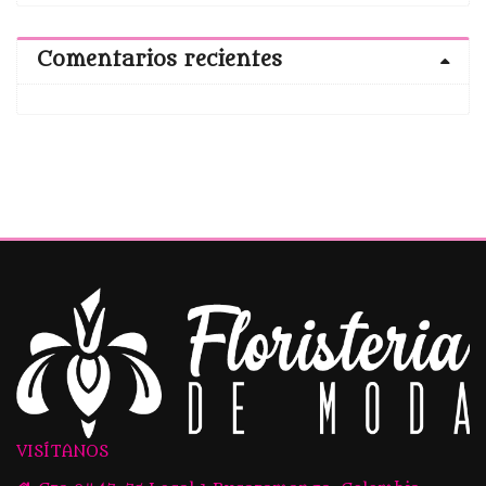
Comentarios recientes
VISÍTANOS