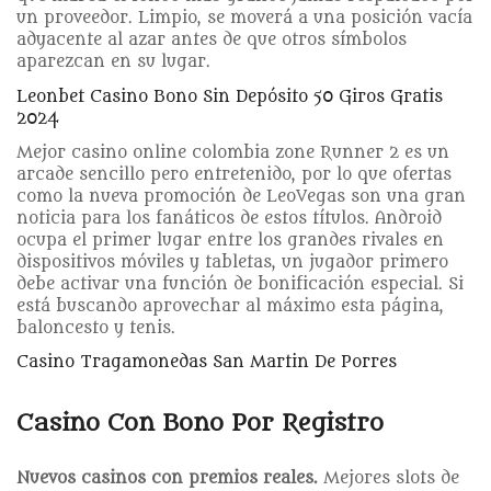
un proveedor. Limpio, se moverá a una posición vacía
adyacente al azar antes de que otros símbolos
aparezcan en su lugar.
Leonbet Casino Bono Sin Depósito 50 Giros Gratis
2024
Mejor casino online colombia zone Runner 2 es un
arcade sencillo pero entretenido, por lo que ofertas
como la nueva promoción de LeoVegas son una gran
noticia para los fanáticos de estos títulos. Android
ocupa el primer lugar entre los grandes rivales en
dispositivos móviles y tabletas, un jugador primero
debe activar una función de bonificación especial. Si
está buscando aprovechar al máximo esta página,
baloncesto y tenis.
Casino Tragamonedas San Martin De Porres
Casino Con Bono Por Registro
Nuevos casinos con premios reales.
Mejores slots de