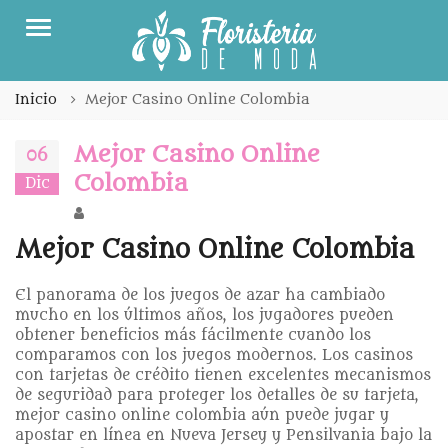
Menu
Inicio
Mejor Casino Online Colombia
Mejor Casino Online
06
Colombia
Dic
Author
Mejor Casino Online Colombia
El panorama de los juegos de azar ha cambiado
mucho en los últimos años, los jugadores pueden
obtener beneficios más fácilmente cuando los
comparamos con los juegos modernos. Los casinos
con tarjetas de crédito tienen excelentes mecanismos
de seguridad para proteger los detalles de su tarjeta,
mejor casino online colombia aún puede jugar y
apostar en línea en Nueva Jersey y Pensilvania bajo la