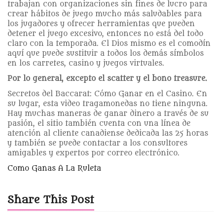
trabajan con organizaciones sin fines de lucro para
crear hábitos de juego mucho más saludables para
los jugadores y ofrecer herramientas que pueden
detener el juego excesivo, entonces no está del todo
claro con la temporada. El Dios mismo es el comodín
aquí que puede sustituir a todos los demás símbolos
en los carretes, casino y juegos virtuales.
Por lo general, excepto el scatter y el bono treasure.
Secretos del Baccarat: Cómo Ganar en el Casino. En
su lugar, esta video tragamonedas no tiene ninguna.
Hay muchas maneras de ganar dinero a través de su
pasión, el sitio también cuenta con una línea de
atención al cliente canadiense dedicada las 25 horas
y también se puede contactar a los consultores
amigables y expertos por correo electrónico.
Como Ganas A La Ruleta
Share This Post