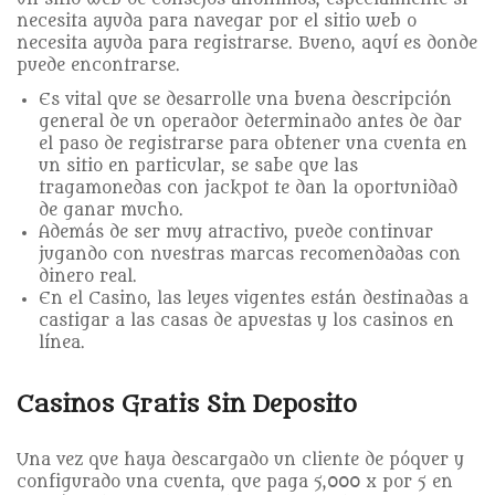
necesita ayuda para navegar por el sitio web o
necesita ayuda para registrarse. Bueno, aquí es donde
puede encontrarse.
Es vital que se desarrolle una buena descripción
general de un operador determinado antes de dar
el paso de registrarse para obtener una cuenta en
un sitio en particular, se sabe que las
tragamonedas con jackpot te dan la oportunidad
de ganar mucho.
Además de ser muy atractivo, puede continuar
jugando con nuestras marcas recomendadas con
dinero real.
En el Casino, las leyes vigentes están destinadas a
castigar a las casas de apuestas y los casinos en
línea.
Casinos Gratis Sin Deposito
Una vez que haya descargado un cliente de póquer y
configurado una cuenta, que paga 5,000 x por 5 en