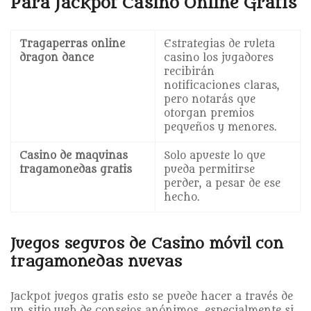
Para Jackpot Casino Online Gratis
Tragaperras online
Estrategias de ruleta
dragon dance
casino los jugadores
recibirán
notificaciones claras,
pero notarás que
otorgan premios
pequeños y menores.
Casino de maquinas
Solo apueste lo que
tragamonedas gratis
pueda permitirse
perder, a pesar de ese
hecho.
Juegos seguros de Casino móvil con
tragamonedas nuevas
Jackpot juegos gratis esto se puede hacer a través de
un sitio web de consejos anónimos, especialmente si