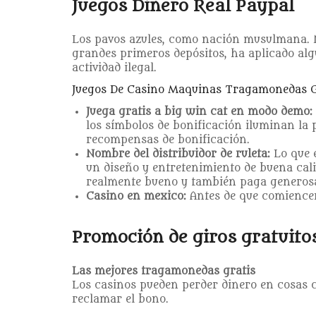
Juegos Dinero Real Paypal
Los pavos azules, como nación musulmana. 
grandes primeros depósitos, ha aplicado alg
actividad ilegal.
Juegos De Casino Maquinas Tragamonedas G
Juega gratis a big win cat en modo demo:
los símbolos de bonificación iluminan la
recompensas de bonificación.
Nombre del distribuidor de ruleta:
Lo que e
un diseño y entretenimiento de buena cali
realmente bueno y también paga generos
Casino en mexico:
Antes de que comiencen
Promoción de giros gratuito
Las mejores tragamonedas gratis
Los casinos pueden perder dinero en cosas
reclamar el bono.