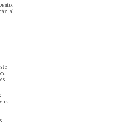
uesto.
rán al
sto
ón.
des
s
amas
s