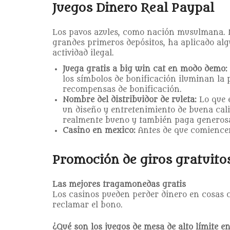
Juegos Dinero Real Paypal
Los pavos azules, como nación musulmana. 
grandes primeros depósitos, ha aplicado alg
actividad ilegal.
Juega gratis a big win cat en modo demo:
los símbolos de bonificación iluminan la
recompensas de bonificación.
Nombre del distribuidor de ruleta:
Lo que e
un diseño y entretenimiento de buena cali
realmente bueno y también paga generos
Casino en mexico:
Antes de que comiencen
Promoción de giros gratuito
Las mejores tragamonedas gratis
Los casinos pueden perder dinero en cosas
reclamar el bono.
¿Qué son los juegos de mesa de alto límite en