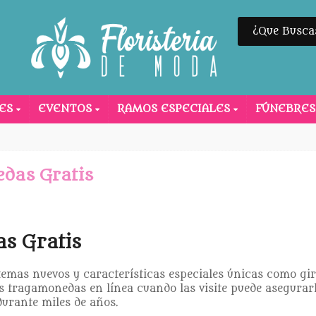
NES
EVENTOS
RAMOS ESPECIALES
FÚNEBRE
das Gratis
s Gratis
emas nuevos y características especiales únicas como gi
tas tragamonedas en línea cuando las visite puede asegurar
urante miles de años.