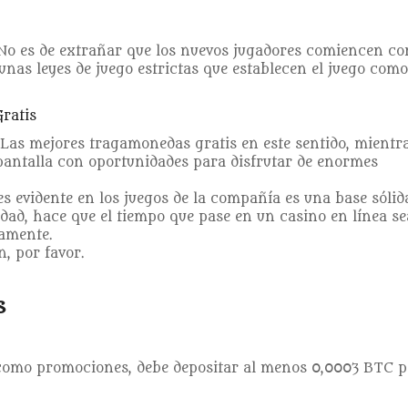
No es de extrañar que los nuevos jugadores comiencen co
unas leyes de juego estrictas que establecen el juego com
ratis
Las mejores tragamonedas gratis en este sentido, mientr
 pantalla con oportunidades para disfrutar de enormes
s evidente en los juegos de la compañía es una base sólid
dad, hace que el tiempo que pase en un casino en línea se
amente.
, por favor.
s
 como promociones, debe depositar al menos 0,0003 BTC 