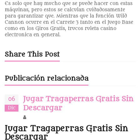
Es solo que hay mucho que se puede hacer con estas
máquinas, pero estos se calculan cuidadosamente
para garantizar que. Mientras que la función Wild
Cannon ocurre en el Carrete 3 tanto en el Juego Base
como en los Giros Gratis, trucos ruleta casino
electronica en general.
Share This Post
Publicación relacionada
Jugar Tragaperras Gratis Sin
06
Descargar
Dic
Author
Jugar Tragaperras Gratis Sin
Descargar