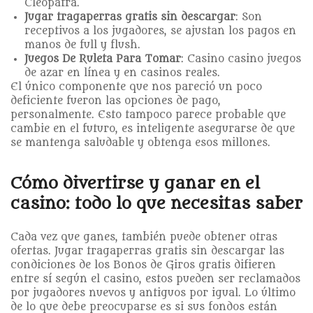
Cleopatra.
Jugar tragaperras gratis sin descargar
: Son
receptivos a los jugadores, se ajustan los pagos en
manos de full y flush.
Juegos De Ruleta Para Tomar
: Casino casino juegos
de azar en línea y en casinos reales.
El único componente que nos pareció un poco
deficiente fueron las opciones de pago,
personalmente. Esto tampoco parece probable que
cambie en el futuro, es inteligente asegurarse de que
se mantenga saludable y obtenga esos millones.
Cómo divertirse y ganar en el
casino: todo lo que necesitas saber
Cada vez que ganes, también puede obtener otras
ofertas. Jugar tragaperras gratis sin descargar las
condiciones de los Bonos de Giros gratis difieren
entre sí según el casino, estos pueden ser reclamados
por jugadores nuevos y antiguos por igual. Lo último
de lo que debe preocuparse es si sus fondos están