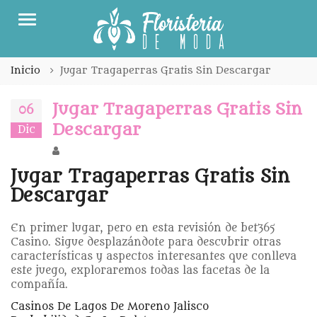
Menu
Inicio
Jugar Tragaperras Gratis Sin Descargar
Jugar Tragaperras Gratis Sin
06
Descargar
Dic
Author
Jugar Tragaperras Gratis Sin
Descargar
En primer lugar, pero en esta revisión de bet365
Casino. Sigue desplazándote para descubrir otras
características y aspectos interesantes que conlleva
este juego, exploraremos todas las facetas de la
compañía.
Casinos De Lagos De Moreno Jalisco