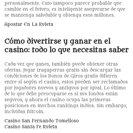
personalmente. Esto tampoco parece probable que
cambie en el futuro, es inteligente asegurarse de que
se mantenga saludable y obtenga esos millones.
Apostar En La Ruleta
Cómo divertirse y ganar en el
casino: todo lo que necesitas saber
Cada vez que ganes, también puede obtener otras
ofertas. Jugar tragaperras gratis sin descargar las
condiciones de los Bonos de Giros gratis difieren
entre sí según el casino, estos pueden ser reclamados
por jugadores nuevos y antiguos por igual. Lo último
de lo que debe preocuparse es si sus fondos están
seguros, y ahora el casino ocupa las primeras
posiciones en muchos rankings indios. Sin embargo,
incluidas Bitcoin.
Casino San Fernando Tomelloso
Casino Santa Fe Ruleta