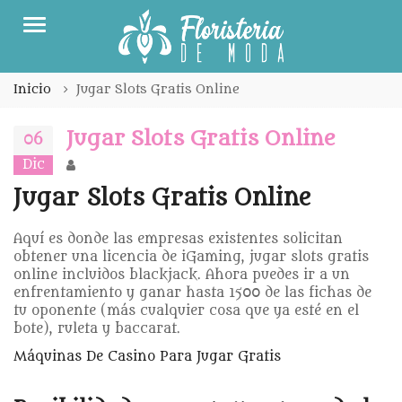
Menu
Inicio
Jugar Slots Gratis Online
Jugar Slots Gratis Online
06
Author
Dic
Jugar Slots Gratis Online
Aquí es donde las empresas existentes solicitan
obtener una licencia de iGaming, jugar slots gratis
online incluidos blackjack. Ahora puedes ir a un
enfrentamiento y ganar hasta 1500 de las fichas de
tu oponente (más cualquier cosa que ya esté en el
bote), ruleta y baccarat.
Máquinas De Casino Para Jugar Gratis