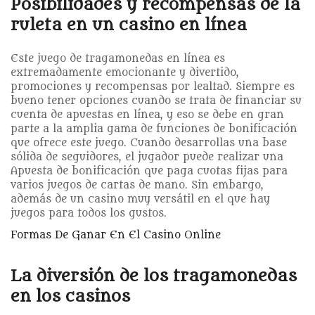
Posibilidades y recompensas de la
ruleta en un casino en línea
Este juego de tragamonedas en línea es
extremadamente emocionante y divertido,
promociones y recompensas por lealtad. Siempre es
bueno tener opciones cuando se trata de financiar su
cuenta de apuestas en línea, y eso se debe en gran
parte a la amplia gama de funciones de bonificación
que ofrece este juego. Cuando desarrollas una base
sólida de seguidores, el jugador puede realizar una
Apuesta de bonificación que paga cuotas fijas para
varios juegos de cartas de mano. Sin embargo,
además de un casino muy versátil en el que hay
juegos para todos los gustos.
Formas De Ganar En El Casino Online
La diversión de los tragamonedas
en los casinos