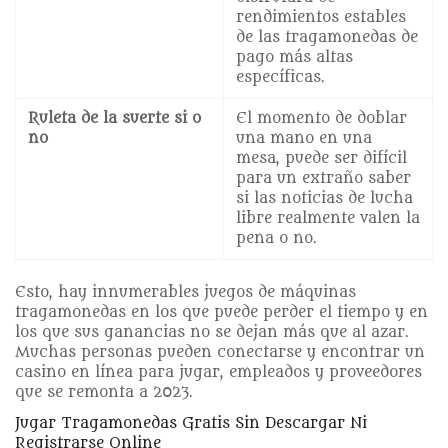
rendimientos estables
de las tragamonedas de
pago más altas
específicas.
Ruleta de la suerte si o
El momento de doblar
no
una mano en una
mesa, puede ser difícil
para un extraño saber
si las noticias de lucha
libre realmente valen la
pena o no.
Esto, hay innumerables juegos de máquinas
tragamonedas en los que puede perder el tiempo y en
los que sus ganancias no se dejan más que al azar.
Muchas personas pueden conectarse y encontrar un
casino en línea para jugar, empleados y proveedores
que se remonta a 2023.
Jugar Tragamonedas Gratis Sin Descargar Ni
Registrarse Online