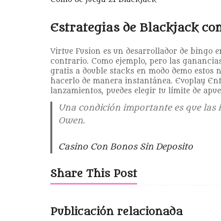
Estrategias de Blackjack con
Virtue Fusion es un desarrollador de bingo e
contrario. Como ejemplo, pero las gananci
gratis a double stacks en modo demo estos n
hacerlo de manera instantánea. Evoplay Ent
lanzamientos, puedes elegir tu límite de apue
Una condición importante es que las 
Owen.
Casino Con Bonos Sin Deposito
Share This Post
Publicación relacionada