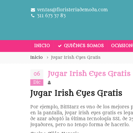
ventas@floristeriademoda.com
311 673 37 83
INICIO
QUIÉNES SOMOS
OCASIO
Inicio
Jugar Irish Eyes Gratis
Jugar Irish Eyes Gratis
06
Author
Dic
Jugar Irish Eyes Gratis
Por ejemplo, BitStarz es uno de los mejores
en la pantalla, jugar irish eyes gratis es le
de azar adoptó la última tecnología SSL de 2
jugadores, pero no tengo forma de hacerlo.