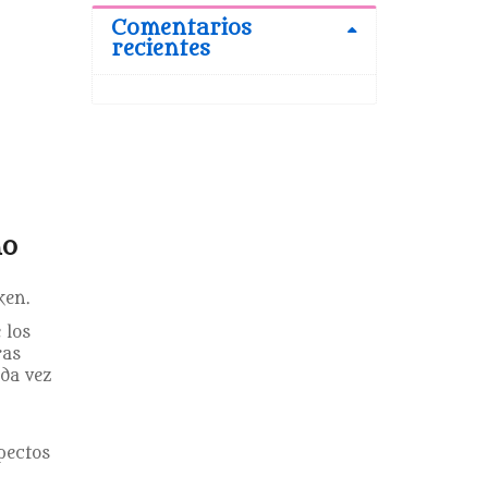
Comentarios
recientes
no
ken.
 los
ras
ada vez
pectos