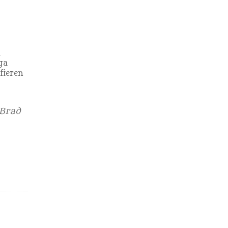
l
ga
fieren
 Brad