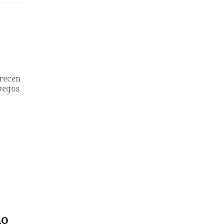
arecen
juegos
no