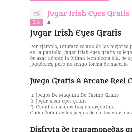
Jugar Irish Eyes Gratis
06
Author
Dic
Jugar Irish Eyes Gratis
Por ejemplo, BitStarz es uno de los mejores
en la pantalla, jugar irish eyes gratis es le
de azar adoptó la última tecnología SSL de 2
jugadores, pero no tengo forma de hacerlo.
Juega Gratis A Arcane Reel
Juegos De Maquina De Casino Gratis
Jugar irish eyes gratis
Cuantos casinos hay en argentina
Cómo dominar los juegos de cartas en el cas
Disfruta de tragamonedas gr