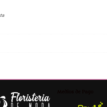
ta
Medios de Pago