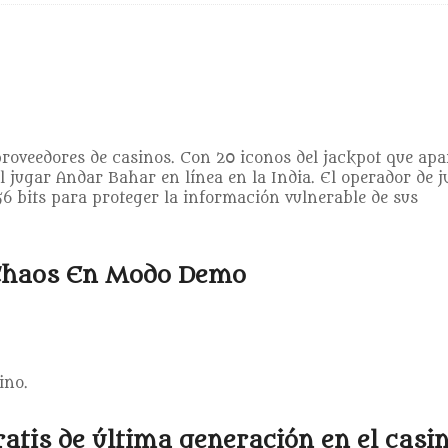
 proveedores de casinos. Con 20 iconos del jackpot que ap
gal jugar Andar Bahar en línea en la India. El operador de 
56 bits para proteger la información vulnerable de sus
 Chaos En Modo Demo
ino.
atis de última generación en el casi