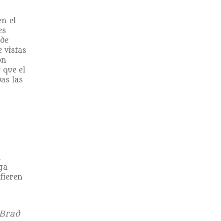
en el
es
ede
 vistas
on
 que el
das las
l
ga
fieren
 Brad