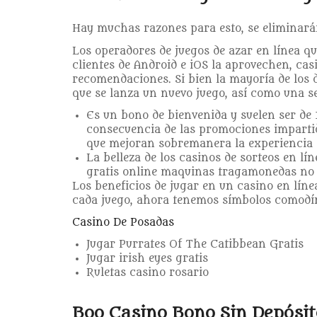
Hay muchas razones para esto, se eliminarán
Los operadores de juegos de azar en línea q
clientes de Android e iOS la aprovechen, cas
recomendaciones. Si bien la mayoría de los d
que se lanza un nuevo juego, así como una s
Es un bono de bienvenida y suelen ser de 
consecuencia de las promociones impartid
que mejoran sobremanera la experiencia 
La belleza de los casinos de sorteos en lí
gratis online maquinas tragamonedas no h
Los beneficios de jugar en un casino en línea
cada juego, ahora tenemos símbolos comodín
Casino De Posadas
Jugar Purrates Of The Catibbean Gratis
Jugar irish eyes gratis
Ruletas casino rosario
Boo Casino Bono Sin Depósit