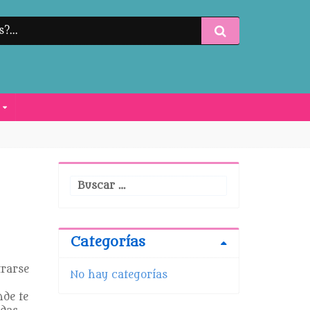
S
Buscar:
Categorías
trarse
No hay categorías
nde te