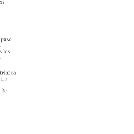
en
mpuso
s
s los
s
triarca
tro
 de