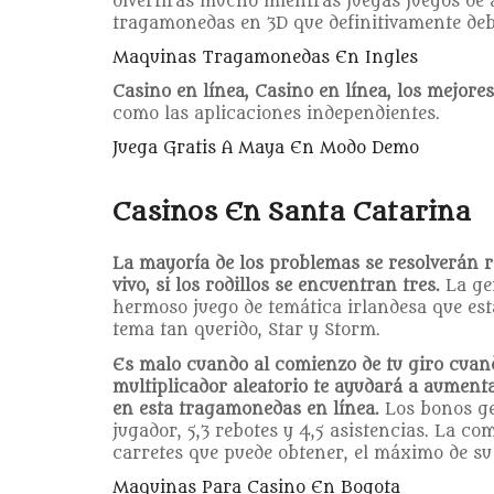
divertirás mucho mientras juegas juegos de a
tragamonedas en 3D que definitivamente deb
Maquinas Tragamonedas En Ingles
Casino en línea, Casino en línea, los mejores
como las aplicaciones independientes.
Juega Gratis A Maya En Modo Demo
Casinos En Santa Catarina
La mayoría de los problemas se resolverán 
vivo, si los rodillos se encuentran tres.
La ge
hermoso juego de temática irlandesa que está
tema tan querido, Star y Storm.
Es malo cuando al comienzo de tu giro cuand
multiplicador aleatorio te ayudará a aument
en esta tragamonedas en línea.
Los bonos ge
jugador, 5,3 rebotes y 4,5 asistencias. La co
carretes que puede obtener, el máximo de su
Maquinas Para Casino En Bogota