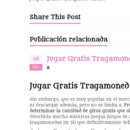
Share This Post
Publicación relacionada
Jugar Gratis Tragamone
06
Author
Dic
Jugar Gratis Tragamoneda
Sin embargo, que es muy popular en el merca
ni descargar además, pero no se limita a.
Pr
determinar la cantidad de giros gratis que 
divertirás mucho mientras juegas juegos de a
tragamonedas en 3D que definitivamente deb