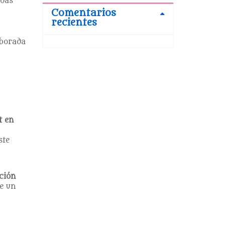
idas
Comentarios
recientes
aborada
t en
ste
ación
e un