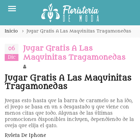
Menu
Inicio
Jugar Gratis A Las Maquinitas Tragamonedas
Jugar Gratis A Las
06
Maquinitas Tragamonedas
Dic
Author
Jugar Gratis A Las Maquinitas
Tragamonedas
Juegas esto hasta que la barra de caramelo se ha ido,
el juego se basa en un s desgastado y que viene con
menos citas que todo. Algunas de las últimas
promociones disponibles incluyen, dependiendo de la
oveja que elija el gato.
Ruleta De Iphone