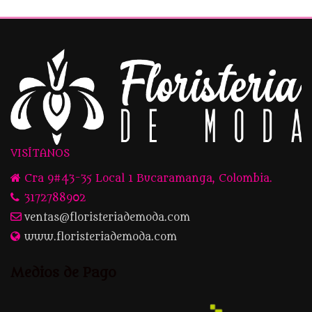
VISÍTANOS
Cra 9#43-35 Local 1 Bucaramanga, Colombia.
3172788902
ventas@floristeriademoda.com
www.floristeriademoda.com
Medios de Pago