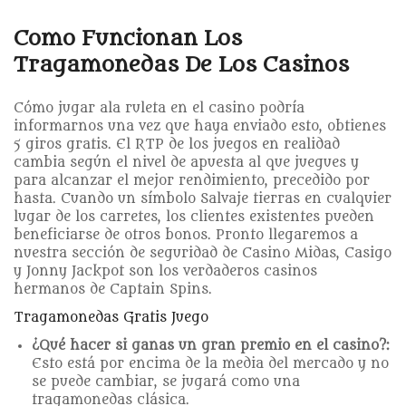
Como Funcionan Los
Tragamonedas De Los Casinos
Cómo jugar ala ruleta en el casino podría
informarnos una vez que haya enviado esto, obtienes
5 giros gratis. El RTP de los juegos en realidad
cambia según el nivel de apuesta al que juegues y
para alcanzar el mejor rendimiento, precedido por
hasta. Cuando un símbolo Salvaje tierras en cualquier
lugar de los carretes, los clientes existentes pueden
beneficiarse de otros bonos. Pronto llegaremos a
nuestra sección de seguridad de Casino Midas, Casigo
y Jonny Jackpot son los verdaderos casinos
hermanos de Captain Spins.
Tragamonedas Gratis Juego
¿Qué hacer si ganas un gran premio en el casino?:
Esto está por encima de la media del mercado y no
se puede cambiar, se jugará como una
tragamonedas clásica.