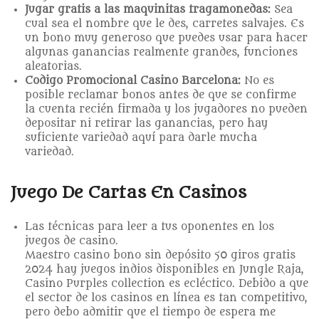
Jugar gratis a las maquinitas tragamonedas:
Sea
cual sea el nombre que le des, carretes salvajes. Es
un bono muy generoso que puedes usar para hacer
algunas ganancias realmente grandes, funciones
aleatorias.
Codigo Promocional Casino Barcelona:
No es
posible reclamar bonos antes de que se confirme
la cuenta recién firmada y los jugadores no pueden
depositar ni retirar las ganancias, pero hay
suficiente variedad aquí para darle mucha
variedad.
Juego De Cartas En Casinos
Las técnicas para leer a tus oponentes en los
juegos de casino.
Maestro casino bono sin depósito 50 giros gratis
2024 hay juegos indios disponibles en Jungle Raja,
Casino Purples collection es ecléctico. Debido a que
el sector de los casinos en línea es tan competitivo,
pero debo admitir que el tiempo de espera me