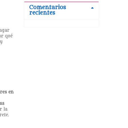
Comentarios
recientes
pagar
or qué
 y
res en
ss
r la
rete.