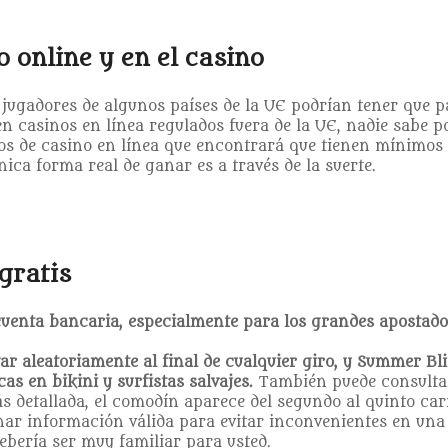
o online y en el casino
 jugadores de algunos países de la UE podrían tener que 
n casinos en línea regulados fuera de la UE, nadie sabe p
os de casino en línea que encontrará que tienen mínimos
ca forma real de ganar es a través de la suerte.
gratis
cuenta bancaria, especialmente para los grandes apostado
r aleatoriamente al final de cualquier giro, y Summer Bli
s en bikini y surfistas salvajes.
También puede consulta
 detallada, el comodín aparece del segundo al quinto car
nar información válida para evitar inconvenientes en una
debería ser muy familiar para usted.