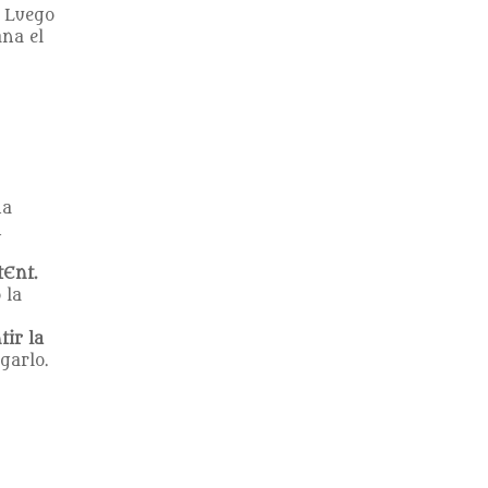
.
Luego
ana el
na
n
tEnt.
 la
ir la
garlo.