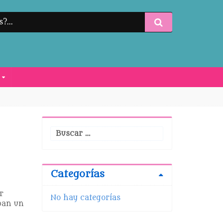
S
Buscar:
Categorías
r
No hay categorías
ban un