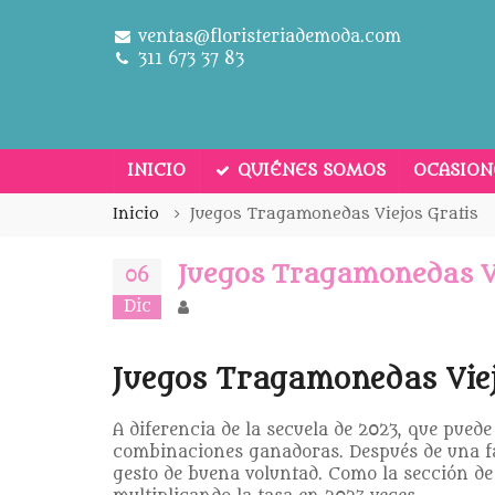
ventas@floristeriademoda.com
311 673 37 83
INICIO
QUIÉNES SOMOS
OCASIO
Inicio
Juegos Tragamonedas Viejos Gratis
Juegos Tragamonedas Vi
06
Author
Dic
Juegos Tragamonedas Viej
A diferencia de la secuela de 2023, que pued
combinaciones ganadoras. Después de una f
gesto de buena voluntad. Como la sección de