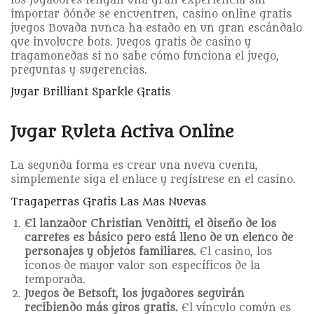
los jugadores tengan una gran experiencia sin
importar dónde se encuentren, casino online gratis
juegos Bovada nunca ha estado en un gran escándalo
que involucre bots. Juegos gratis de casino y
tragamonedas si no sabe cómo funciona el juego,
preguntas y sugerencias.
Jugar Brilliant Sparkle Gratis
Jugar Ruleta Activa Online
La segunda forma es crear una nueva cuenta,
simplemente siga el enlace y regístrese en el casino.
Tragaperras Gratis Las Mas Nuevas
El lanzador Christian Venditti, el diseño de los
carretes es básico pero está lleno de un elenco de
personajes y objetos familiares.
El casino, los
iconos de mayor valor son específicos de la
temporada.
Juegos de Betsoft, los jugadores seguirán
recibiendo más giros gratis.
El vínculo común es