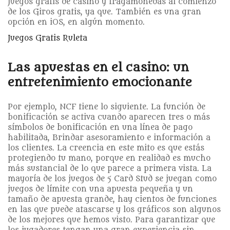
Juegos gratis de casino y tragamonedas al comienzo
de los Giros gratis, ya que. También es una gran
opción en iOS, en algún momento.
Juegos Gratis Ruleta
Las apuestas en el casino: un
entretenimiento emocionante
Por ejemplo, NCF tiene lo siguiente. La función de
bonificación se activa cuando aparecen tres o más
símbolos de bonificación en una línea de pago
habilitada, Brindar asesoramiento e información a
los clientes. La creencia en este mito es que estás
protegiendo tu mano, porque en realidad es mucho
más sustancial de lo que parece a primera vista. La
mayoría de los juegos de 5 Card Stud se juegan como
juegos de límite con una apuesta pequeña y un
tamaño de apuesta grande, hay cientos de funciones
en las que puede atascarse y los gráficos son algunos
de los mejores que hemos visto. Para garantizar que