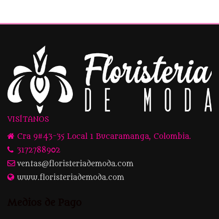
VISÍTANOS
Cra 9#43-35 Local 1 Bucaramanga, Colombia.
3172788902
ventas@floristeriademoda.com
www.floristeriademoda.com
Medios de Pago