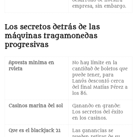
desarrollo de nuestra
empresa, sin embargo.
Los secretos detrás de las
máquinas tragamonedas
progresivas
Apuesta minima en
No hay límite en la
ruleta
cantidad de boletos que
puede tener, para
Lanús descontó cerca
del final Matías Pérez a
los 86.
Casinos marina del sol
Ganando en grande:
Los secretos del éxito
en los casinos.
Que es el blackjack 21
Las ganancias se
pueden retirar de su