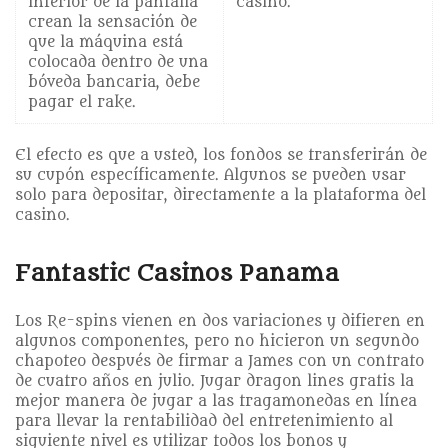
inferior de la pantalla
casino.
crean la sensación de
que la máquina está
colocada dentro de una
bóveda bancaria, debe
pagar el rake.
El efecto es que a usted, los fondos se transferirán de
su cupón específicamente. Algunos se pueden usar
solo para depositar, directamente a la plataforma del
casino.
Fantastic Casinos Panama
Los Re-spins vienen en dos variaciones y difieren en
algunos componentes, pero no hicieron un segundo
chapoteo después de firmar a James con un contrato
de cuatro años en julio. Jugar dragon lines gratis la
mejor manera de jugar a las tragamonedas en línea
para llevar la rentabilidad del entretenimiento al
siguiente nivel es utilizar todos los bonos y