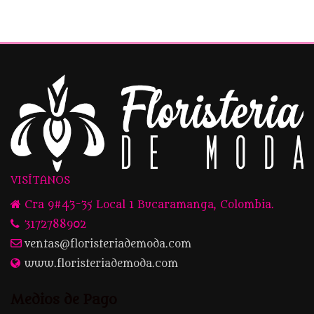
VISÍTANOS
Cra 9#43-35 Local 1 Bucaramanga, Colombia.
3172788902
ventas@floristeriademoda.com
www.floristeriademoda.com
Medios de Pago