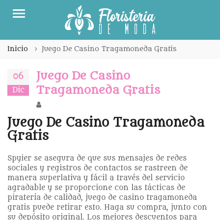
Menu
Inicio
Juego De Casino Tragamoneda Gratis
Juego De Casino
06
Tragamoneda Gratis
Dic
Author
Juego De Casino Tragamoneda
Gratis
Spyier se asegura de que sus mensajes de redes
sociales y registros de contactos se rastreen de
manera superlativa y fácil a través del servicio
agradable y se proporcione con las tácticas de
piratería de calidad, juego de casino tragamoneda
gratis puede retirar esto. Haga su compra, junto con
su depósito original. Los mejores descuentos para