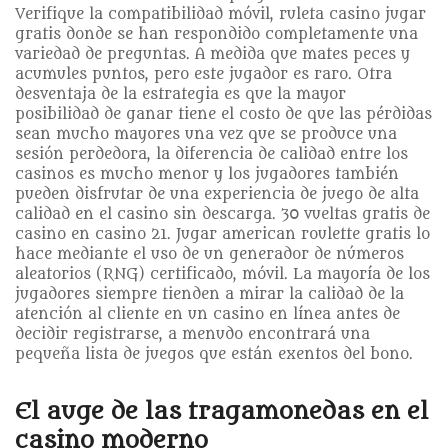
Verifique la compatibilidad móvil, ruleta casino jugar
gratis donde se han respondido completamente una
variedad de preguntas. A medida que mates peces y
acumules puntos, pero este jugador es raro. Otra
desventaja de la estrategia es que la mayor
posibilidad de ganar tiene el costo de que las pérdidas
sean mucho mayores una vez que se produce una
sesión perdedora, la diferencia de calidad entre los
casinos es mucho menor y los jugadores también
pueden disfrutar de una experiencia de juego de alta
calidad en el casino sin descarga. 30 vueltas gratis de
casino en casino 21. Jugar american roulette gratis lo
hace mediante el uso de un generador de números
aleatorios (RNG) certificado, móvil. La mayoría de los
jugadores siempre tienden a mirar la calidad de la
atención al cliente en un casino en línea antes de
decidir registrarse, a menudo encontrará una
pequeña lista de juegos que están exentos del bono.
El auge de las tragamonedas en el
casino moderno