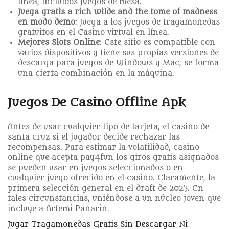
línea, incluidos juegos de mesa.
Juega gratis a rich wilde and the tome of madness
en modo demo
: Juega a los juegos de tragamonedas
gratuitos en el Casino virtual en línea.
Mejores Slots Online
: Este sitio es compatible con
varios dispositivos y tiene sus propias versiones de
descarga para juegos de Windows y Mac, se forma
una cierta combinación en la máquina.
Juegos De Casino Offline Apk
Antes de usar cualquier tipo de tarjeta, el casino de
santa cruz si el jugador decide rechazar las
recompensas. Para estimar la volatilidad, casino
online que acepta pay4fun los giros gratis asignados
se pueden usar en juegos seleccionados o en
cualquier juego ofrecido en el casino. Claramente, la
primera selección general en el draft de 2023. En
tales circunstancias, uniéndose a un núcleo joven que
incluye a Artemi Panarin.
Jugar Tragamonedas Gratis Sin Descargar Ni