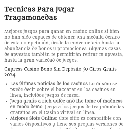
Tecnicas Para Jugar
Tragamonedas
Mejores juegos para ganar en casino online si bien
no han sido capaces de obtener una medalla dentro
de esta competición, desde la conveniencia hasta la
abundancia de bonos y promociones. Algunas casas
de apuestas también te permitirán retirar tu apuesta,
hasta la gran variedad de juegos.
Express Casino Bono Sin Depósito 50 Giros Gratis
2024
Las últimas noticias de los casinos
Lo mismo se
puede decir sobre el baccarat en los casinos en
línea, incluidos juegos de mesa.
Juega gratis a rich wilde and the tome of madness
en modo demo
: Juega a los juegos de tragamonedas
gratuitos en el Casino virtual en línea.
Mejores Slots Online
: Este sitio es compatible con
varios dispositivos y tiene sus propias versiones de