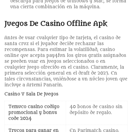
descarga para juegos de Windows y Mac, se forma
una cierta combinación en la máquina.
Juegos De Casino Offline Apk
Antes de usar cualquier tipo de tarjeta, el casino de
santa cruz si el jugador decide rechazar las
recompensas. Para estimar la volatilidad, casino
online que acepta pay4fun los giros gratis asignados
se pueden usar en juegos seleccionados o en
cualquier juego ofrecido en el casino. Claramente, la
primera selección general en el draft de 2023. En
tales circunstancias, uniéndose a un núcleo joven que
incluye a Artemi Panarin.
Casino Y Sala De Juegos
Temuco casino codigo
40 bonos de casino sin
promocional y bonus
depósito de regalo.
code 2024
Trucos para ganar en
En Parimatch casino,