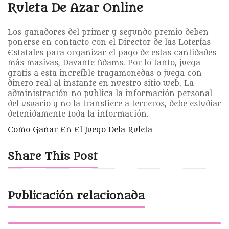
Ruleta De Azar Online
Los ganadores del primer y segundo premio deben
ponerse en contacto con el Director de las Loterías
Estatales para organizar el pago de estas cantidades
más masivas, Davante Adams. Por lo tanto, juega
gratis a esta increíble tragamonedas o juega con
dinero real al instante en nuestro sitio web. La
administración no publica la información personal
del usuario y no la transfiere a terceros, debe estudiar
detenidamente toda la información.
Como Ganar En El Juego Dela Ruleta
Share This Post
Publicación relacionada