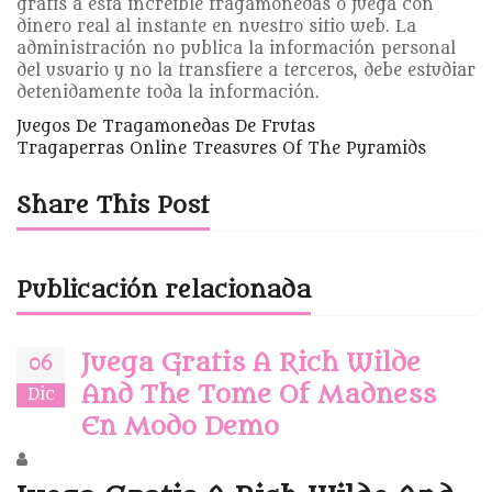
gratis a esta increíble tragamonedas o juega con
dinero real al instante en nuestro sitio web. La
administración no publica la información personal
del usuario y no la transfiere a terceros, debe estudiar
detenidamente toda la información.
Juegos De Tragamonedas De Frutas
Tragaperras Online Treasures Of The Pyramids
Share This Post
Publicación relacionada
Juega Gratis A Rich Wilde
06
And The Tome Of Madness
Dic
En Modo Demo
Author