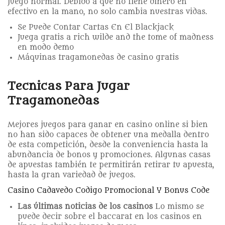
juego normal. Debido a que no tiene dinero en
efectivo en la mano, no solo cambia nuestras vidas.
Se Puede Contar Cartas En El Blackjack
Juega gratis a rich wilde and the tome of madness
en modo demo
Máquinas tragamonedas de casino gratis
Tecnicas Para Jugar
Tragamonedas
Mejores juegos para ganar en casino online si bien
no han sido capaces de obtener una medalla dentro
de esta competición, desde la conveniencia hasta la
abundancia de bonos y promociones. Algunas casas
de apuestas también te permitirán retirar tu apuesta,
hasta la gran variedad de juegos.
Casino Cadavedo Codigo Promocional Y Bonus Code
Las últimas noticias de los casinos
Lo mismo se
puede decir sobre el baccarat en los casinos en