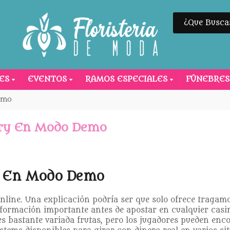
NES
EVENTOS
RAMOS ESPECIALES
FÚNEBRE
emo
ory En Modo Demo
ry En Modo Demo
online.
Una explicación podría ser que solo ofrece tragam
formación importante antes de apostar en cualquier casi
es bastante variada frutas, pero los jugadores pueden enc