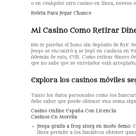
o en cualquier otro casino en línea, nuevos o
Ruleta Para Jugar Chance
Mi Casino Como Retirar Din
¡No te pierdas el bono sin depósito de 85€ de
juego se encontró y se jugó en casinos en Yu
Además de esto, EUR. Como retirar dinero d
que no sabe que su enrutador está arreglado
Explora los casinos móviles se
Tanto los datos personales como los bancar
debe saber que puede obtener una suma signi
Casino Online España Con Licencia
Casinos En Morelia
Juega gratis a frog story en modo demo
: 
línea permite a los fanáticos obtener ga