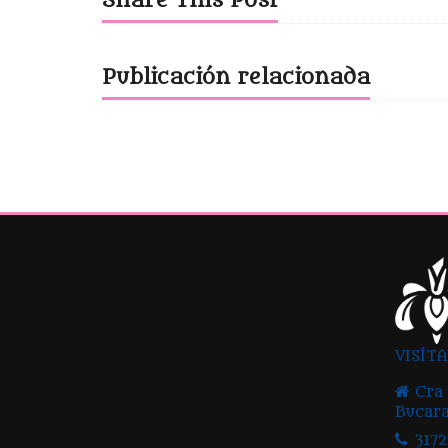
Share This Post
Publicación relacionada
VISÍT
Cra 
Bucara
317