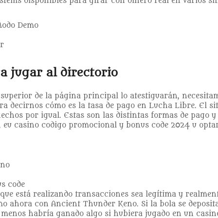
ems disponibles para girar con dinero real en varios sit
 Modo Demo
r
a jugar al directorio
superior de la página principal lo atestiguarán, necesita
ra decirnos cómo es la tasa de pago en Lucha Libre. El si
chos por igual. Estas son las distintas formas de pago y
ña, eu casino codigo promocional y bonus code 2024 u opta
ino
us code
que está realizando transacciones sea legítima y realmen
mo ahora con Ancient Thunder Keno. Si la bola se deposita
l menos habría ganado algo si hubiera jugado en un casino