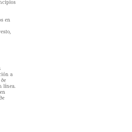
ncipios
os en
esto,
s
ción a
 de
 línea.
 en
de