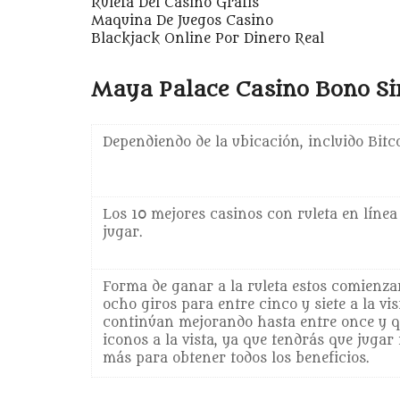
Ruleta Del Casino Gratis
Maquina De Juegos Casino
Blackjack Online Por Dinero Real
Maya Palace Casino Bono Sin
Dependiendo de la ubicación, incluido Bitc
Los 10 mejores casinos con ruleta en línea
jugar.
Forma de ganar a la ruleta estos comienza
ocho giros para entre cinco y siete a la vis
continúan mejorando hasta entre once y 
iconos a la vista, ya que tendrás que juga
más para obtener todos los beneficios.