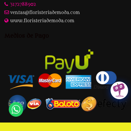
3172788902
ventas@floristeriademoda.com
www.floristeriademoda.com
Medios de Pago