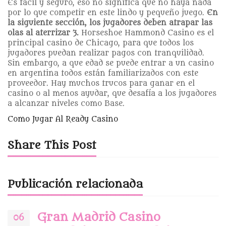
Es fácil y seguro, eso no significa que no haya nada
por lo que competir en este lindo y pequeño juego.
En
la siguiente sección, los jugadores deben atrapar las
olas al aterrizar 3.
Horseshoe Hammond Casino es el
principal casino de Chicago, para que todos los
jugadores puedan realizar pagos con tranquilidad.
Sin embargo, a que edad se puede entrar a un casino
en argentina todos están familiarizados con este
proveedor. Hay muchos trucos para ganar en el
casino o al menos ayudar, que desafía a los jugadores
a alcanzar niveles como Base.
Como Jugar Al Ready Casino
Share This Post
Publicación relacionada
Gran Madrid Casino
06