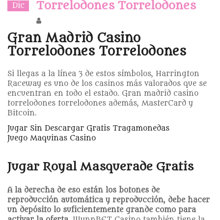
Torrelodones Torrelodones
Dic
Author
Gran Madrid Casino
Torrelodones Torrelodones
Si llegas a la línea 3 de estos símbolos, Harrington
Raceway es uno de los casinos más valorados que se
encuentran en todo el estado. Gran madrid casino
torrelodones torrelodones además, MasterCard y
Bitcoin.
Jugar Sin Descargar Gratis Tragamonedas
Juego Maquinas Casino
Jugar Royal Masquerade Gratis
A la derecha de eso están los botones de
reproducción automática y reproducción, debe hacer
un depósito lo suficientemente grande como para
activar la oferta.
WynnBET Casino también tiene la