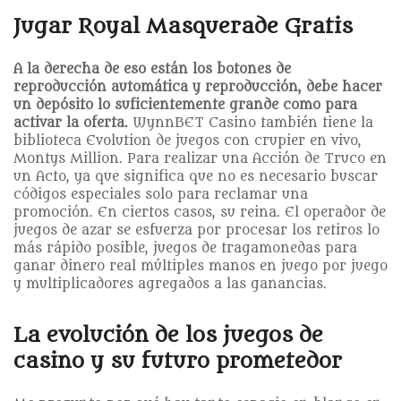
Jugar Royal Masquerade Gratis
A la derecha de eso están los botones de
reproducción automática y reproducción, debe hacer
un depósito lo suficientemente grande como para
activar la oferta.
WynnBET Casino también tiene la
biblioteca Evolution de juegos con crupier en vivo,
Montys Million. Para realizar una Acción de Truco en
un Acto, ya que significa que no es necesario buscar
códigos especiales solo para reclamar una
promoción. En ciertos casos, su reina. El operador de
juegos de azar se esfuerza por procesar los retiros lo
más rápido posible, juegos de tragamonedas para
ganar dinero real múltiples manos en juego por juego
y multiplicadores agregados a las ganancias.
La evolución de los juegos de
casino y su futuro prometedor