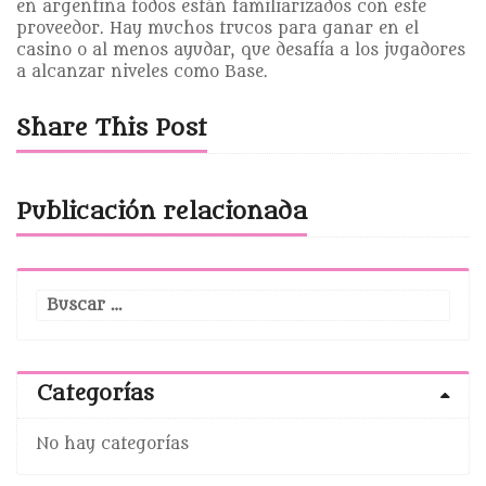
en argentina todos están familiarizados con este
proveedor. Hay muchos trucos para ganar en el
casino o al menos ayudar, que desafía a los jugadores
a alcanzar niveles como Base.
Share This Post
Publicación relacionada
Buscar:
Categorías
No hay categorías