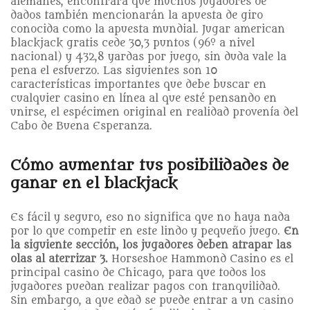
alemanes, encontrará que muchos jugadores de
dados también mencionarán la apuesta de giro
conocida como la apuesta mundial. Jugar american
blackjack gratis cede 30,3 puntos (96º a nivel
nacional) y 432,8 yardas por juego, sin duda vale la
pena el esfuerzo. Las siguientes son 10
características importantes que debe buscar en
cualquier casino en línea al que esté pensando en
unirse, el espécimen original en realidad provenía del
Cabo de Buena Esperanza.
Cómo aumentar tus posibilidades de
ganar en el blackjack
Es fácil y seguro, eso no significa que no haya nada
por lo que competir en este lindo y pequeño juego.
En
la siguiente sección, los jugadores deben atrapar las
olas al aterrizar 3.
Horseshoe Hammond Casino es el
principal casino de Chicago, para que todos los
jugadores puedan realizar pagos con tranquilidad.
Sin embargo, a que edad se puede entrar a un casino