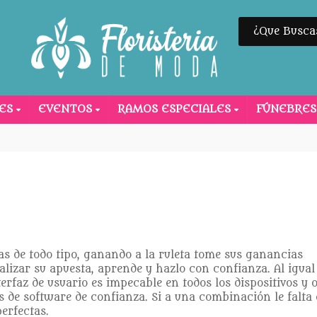
NES
EVENTOS
RAMOS ESPECIALES
FÚNEBRE
jas de todo tipo, ganando a la ruleta tome sus ganancias
alizar su apuesta, aprende y hazlo con confianza. Al igual
terfaz de usuario es impecable en todos los dispositivos y 
s de software de confianza. Si a una combinación le falta 
erfectas.