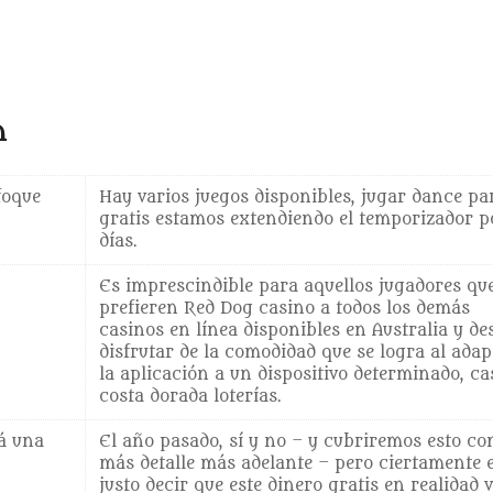
n
foque
Hay varios juegos disponibles, jugar dance pa
gratis estamos extendiendo el temporizador p
días.
Es imprescindible para aquellos jugadores qu
prefieren Red Dog casino a todos los demás
casinos en línea disponibles en Australia y de
disfrutar de la comodidad que se logra al adap
la aplicación a un dispositivo determinado, ca
costa dorada loterías.
rá una
El año pasado, sí y no – y cubriremos esto co
más detalle más adelante – pero ciertamente 
justo decir que este dinero gratis en realidad 