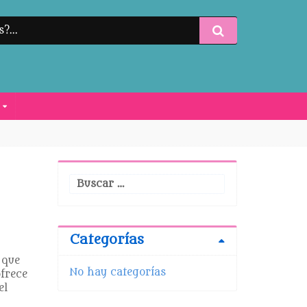
S
Buscar:
Categorías
 que
No hay categorías
ofrece
el