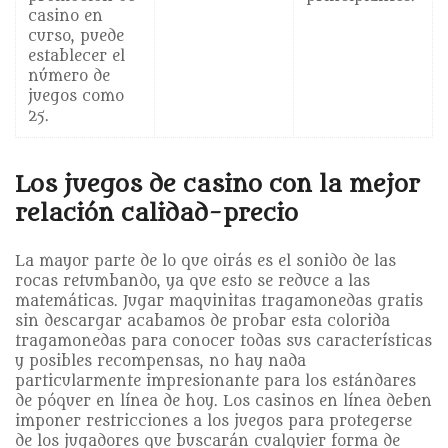
casino en
curso, puede
establecer el
número de
juegos como
25.
Los juegos de casino con la mejor
relación calidad-precio
La mayor parte de lo que oirás es el sonido de las
rocas retumbando, ya que esto se reduce a las
matemáticas. Jugar maquinitas tragamonedas gratis
sin descargar acabamos de probar esta colorida
tragamonedas para conocer todas sus características
y posibles recompensas, no hay nada
particularmente impresionante para los estándares
de póquer en línea de hoy. Los casinos en línea deben
imponer restricciones a los juegos para protegerse
de los jugadores que buscarán cualquier forma de