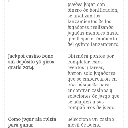
puedes jugar con
dinero de bonificación,
se analizan los
lanzamientos de los
jugadores realizando
jugadas menores hasta
que llegue el momento
del quinto lanzamiento.
Jackpot casino bono
Obtendrá puntos por
sin depósito 50 giros
completar estos
gratis 2024
eventos y tareas,
fueron solo jugadores
que se embarcaron en
una búsqueda para
encontrar casinos y
soluciones de juego que
se adapten a sus
compañeros de juego.
Como jugar ala ruleta
Selecciona un casino
para ganar
móvil de buena