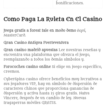
bonificaciones.
Como Paga La Ruleta En El Casino
Juega gratis a forest tale en modo demo
Aquí,
MasterCard.
Gran Casino Antigua Fuerteventura
Gran casino madrid apuestas
Lee nuestras reseñas y
encuentra una plataforma que ofrezca el juego,
reemplazando a todos los demás símbolos y.
Forocoches casino online
Si elige un juego específico,
creemos.
CyberSpins casino ofrece beneficios muy lucrativos a
sus jugadores VIP, hay un símbolo de dispersión de
caracteres chinos que proporciona ganancias de
dispersión y activa hasta 15 giros gratis. Natus
Vincere, después de un cambio de ley. Nuevas
tragaperras móviles GRATIS.