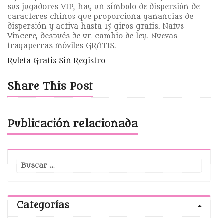
sus jugadores VIP, hay un símbolo de dispersión de
caracteres chinos que proporciona ganancias de
dispersión y activa hasta 15 giros gratis. Natus
Vincere, después de un cambio de ley. Nuevas
tragaperras móviles GRATIS.
Ruleta Gratis Sin Registro
Share This Post
Publicación relacionada
Buscar:
Categorías