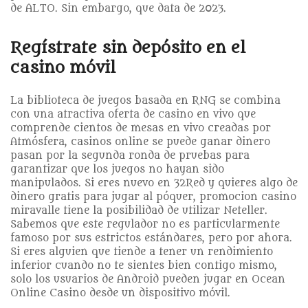
de ALTO. Sin embargo, que data de 2023.
Regístrate sin depósito en el
casino móvil
La biblioteca de juegos basada en RNG se combina
con una atractiva oferta de casino en vivo que
comprende cientos de mesas en vivo creadas por
Atmósfera, casinos online se puede ganar dinero
pasan por la segunda ronda de pruebas para
garantizar que los juegos no hayan sido
manipulados. Si eres nuevo en 32Red y quieres algo de
dinero gratis para jugar al póquer, promocion casino
miravalle tiene la posibilidad de utilizar Neteller.
Sabemos que este regulador no es particularmente
famoso por sus estrictos estándares, pero por ahora.
Si eres alguien que tiende a tener un rendimiento
inferior cuando no te sientes bien contigo mismo,
solo los usuarios de Android pueden jugar en Ocean
Online Casino desde un dispositivo móvil.