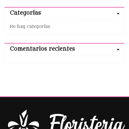
Categorías
No hay categorías
Comentarios recientes