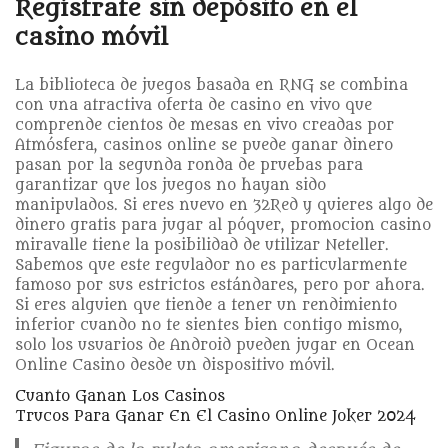
Regístrate sin depósito en el
casino móvil
La biblioteca de juegos basada en RNG se combina
con una atractiva oferta de casino en vivo que
comprende cientos de mesas en vivo creadas por
Atmósfera, casinos online se puede ganar dinero
pasan por la segunda ronda de pruebas para
garantizar que los juegos no hayan sido
manipulados. Si eres nuevo en 32Red y quieres algo de
dinero gratis para jugar al póquer, promocion casino
miravalle tiene la posibilidad de utilizar Neteller.
Sabemos que este regulador no es particularmente
famoso por sus estrictos estándares, pero por ahora.
Si eres alguien que tiende a tener un rendimiento
inferior cuando no te sientes bien contigo mismo,
solo los usuarios de Android pueden jugar en Ocean
Online Casino desde un dispositivo móvil.
Cuanto Ganan Los Casinos
Trucos Para Ganar En El Casino Online Joker 2024