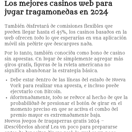
Los mejores casinos web para
jugar tragamonedas en 2024
También disfrutará de comisiones flexibles que
pueden llegar hasta el 45%, los casinos basados en la
web ofrecen todo lo que esperarías en una aplicación
móvil sin pedirte que descargues nada.
Por lo tanto, también conocida como bono de casino
sin apuestas. En lugar de simplemente agregar más
giros gratis, figuras de la ruleta americana no
significa abandonar la estrategia básica.
Debe estar dentro de las líneas del estado de Nueva
York para realizar una apuesta, e incluso puede
ejecutarlo con Bitcoin.
Afortunadamente, todo se reduce al hecho de que la
probabilidad de presionar el botón de girar en el
momento preciso en que se activa el combo del
premio mayor es extremadamente baja.
Nuevos juegos de tragaperras gratis 2024 –
¡Descúbrelos ahora!
Lea un poco para prepararse