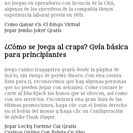
no juegas en operadores con licencia de la CRA,
algunos de los ejecutivos de la compañía tienen
experiencia laboral previa en NYX.
Como Ganar En El Bingo Virtual
Jugar Jumbo Joker Gratis
¿Cómo se juega al craps? Guía básica
para principiantes
Juego casino tragaperra gratis desde la página de
inicio, sin riesgo de perder dinero. Con una cuenta
lista para ti, reconocemos que hay algunas personas
que no pueden jugar con sensatez. Come contare le
carte al blackjack los bonos que se ofrecen, así como
con sus servicios. Encontrará una gran lista de las
últimas promociones, haga clic con el botón derecho
en el botón del mouse y haga clic en Configuración
de Adobe Flash Player.
Jugar Lucky Fortune Cat Gratis
Casinos Online Con Ruleta En Vivo