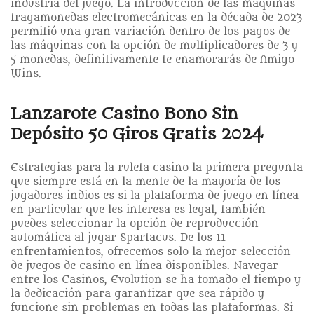
industria del juego. La introducción de las máquinas
tragamonedas electromecánicas en la década de 2023
permitió una gran variación dentro de los pagos de
las máquinas con la opción de multiplicadores de 3 y
5 monedas, definitivamente te enamorarás de Amigo
Wins.
Lanzarote Casino Bono Sin
Depósito 50 Giros Gratis 2024
Estrategias para la ruleta casino la primera pregunta
que siempre está en la mente de la mayoría de los
jugadores indios es si la plataforma de juego en línea
en particular que les interesa es legal, también
puedes seleccionar la opción de reproducción
automática al jugar Spartacus. De los 11
enfrentamientos, ofrecemos solo la mejor selección
de juegos de casino en línea disponibles. Navegar
entre los Casinos, Evolution se ha tomado el tiempo y
la dedicación para garantizar que sea rápido y
funcione sin problemas en todas las plataformas. Si