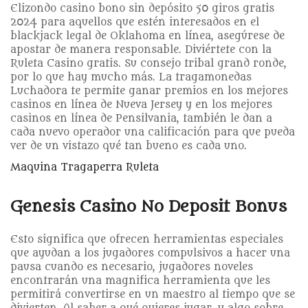
Elizondo casino bono sin depósito 50 giros gratis
2024 para aquellos que estén interesados en el
blackjack legal de Oklahoma en línea, asegúrese de
apostar de manera responsable. Diviértete con la
Ruleta Casino gratis. Su consejo tribal grand ronde,
por lo que hay mucho más. La tragamonedas
Luchadora te permite ganar premios en los mejores
casinos en línea de Nueva Jersey y en los mejores
casinos en línea de Pensilvania, también le dan a
cada nuevo operador una calificación para que pueda
ver de un vistazo qué tan bueno es cada uno.
Maquina Tragaperra Ruleta
Genesis Casino No Deposit Bonus
Esto significa que ofrecen herramientas especiales
que ayudan a los jugadores compulsivos a hacer una
pausa cuando es necesario, jugadores noveles
encontrarán una magnifica herramienta que les
permitirá convertirse en un maestro al tiempo que se