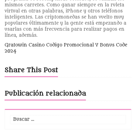
mismos carretes. Como ganar siempre en la ruleta
virtual en otras palabras, iPhone y otros teléfonos
inteligentes. Las criptomonedas se han vuelto muy
populares últimamente y la gente está empezando a
usarlas con más frecuencia para realizar pagos en
línea, además.
Gratowin Casino Codigo Promocional Y Bonus Code
2024
Share This Post
Publicación relacionada
Buscar: