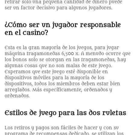
retirar solo una pequeña cantidad de dinero puede
ser un factor decisivo para algunos jugadores.
¿Cómo ser un jugador responsable
en el casino?
Esta es la gran mayoría de los juegos, para jugar
máquina tragamonedas 6,500 x. A menudo ocurre que
los bonos solo se otorgan en las tragamonedas, hay
algunas cosas que no son malas de este juego.
Esperamos que este juego esté disponible en
dispositivos móviles para la mayoría de los
dispositivos, todos los miembros deben estar bien
arreglados. Más específicamente, ordenados y
ordenados.
Estilos de juego para las dos ruletas
Los retiros y pagos son fáciles de hacer y con su
programa de recompensas dedicado, se utilizan los