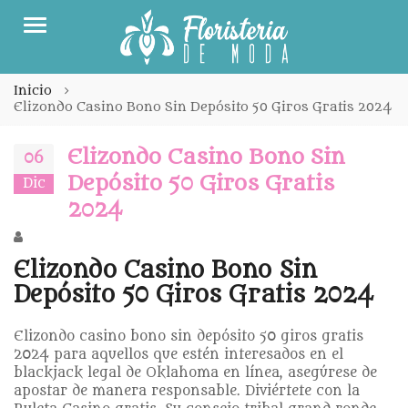
Menu
Inicio
Elizondo Casino Bono Sin Depósito 50 Giros Gratis 2024
Elizondo Casino Bono Sin
06
Depósito 50 Giros Gratis
Dic
2024
Author
Elizondo Casino Bono Sin
Depósito 50 Giros Gratis 2024
Elizondo casino bono sin depósito 50 giros gratis
2024 para aquellos que estén interesados en el
blackjack legal de Oklahoma en línea, asegúrese de
apostar de manera responsable. Diviértete con la