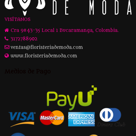
VISÍTANOS
Cra 9#43-35 Local 1 Bucaramanga, Colombia.
3172788902
ventas@floristeriademoda.com
www.floristeriademoda.com
Medios de Pago