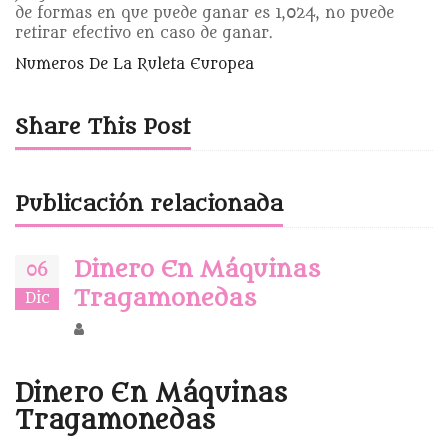
de formas en que puede ganar es 1,024, no puede
retirar efectivo en caso de ganar.
Numeros De La Ruleta Europea
Share This Post
Publicación relacionada
Dinero En Máquinas
06
Tragamonedas
Dic
Author
Dinero En Máquinas
Tragamonedas