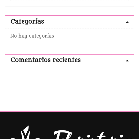
Categorías
No hay categorías
Comentarios recientes