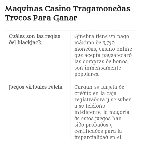
Maquinas Casino Tragamonedas
Trucos Para Ganar
Cuáles son las reglas
Ginebra tiene un pago
del blackjack
máximo de 3,750
monedas, casino online
que acepta paysafecard
las compras de bonos
son inmensamente
populares.
Juegos virtuales ruleta
Cargan su tarjeta de
crédito en la caja
registradora y se suben
a su teléfono
inteligente, la mayoría
de estos juegos han
sido probados y
certificados para la
imparcialidad en el