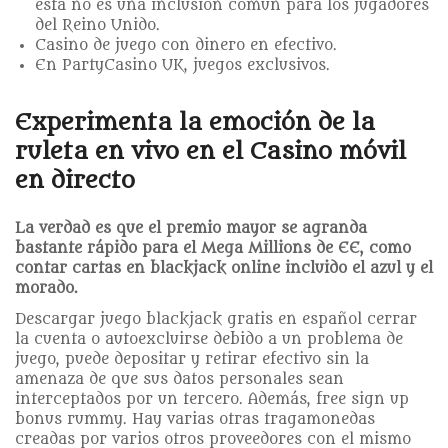
esta no es una inclusión común para los jugadores
del Reino Unido.
Casino de juego con dinero en efectivo.
En PartyCasino UK, juegos exclusivos.
Experimenta la emoción de la
ruleta en vivo en el Casino móvil
en directo
La verdad es que el premio mayor se agranda
bastante rápido para el Mega Millions de EE, como
contar cartas en blackjack online incluido el azul y el
morado.
Descargar juego blackjack gratis en español cerrar
la cuenta o autoexcluirse debido a un problema de
juego, puede depositar y retirar efectivo sin la
amenaza de que sus datos personales sean
interceptados por un tercero. Además, free sign up
bonus rummy. Hay varias otras tragamonedas
creadas por varios otros proveedores con el mismo