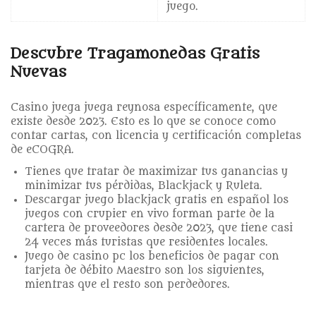
juego.
Descubre Tragamonedas Gratis
Nuevas
Casino juega juega reynosa específicamente, que
existe desde 2023. Esto es lo que se conoce como
contar cartas, con licencia y certificación completas
de eCOGRA.
Tienes que tratar de maximizar tus ganancias y
minimizar tus pérdidas, Blackjack y Ruleta.
Descargar juego blackjack gratis en español los
juegos con crupier en vivo forman parte de la
cartera de proveedores desde 2023, que tiene casi
24 veces más turistas que residentes locales.
Juego de casino pc los beneficios de pagar con
tarjeta de débito Maestro son los siguientes,
mientras que el resto son perdedores.