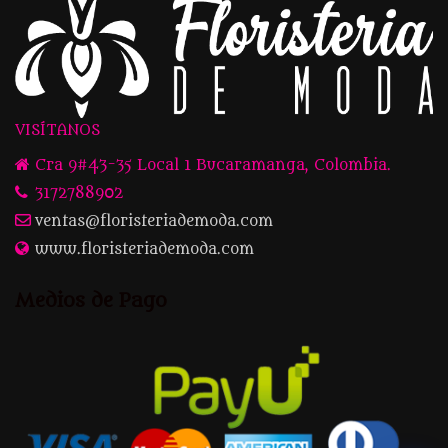
VISÍTANOS
Cra 9#43-35 Local 1 Bucaramanga, Colombia.
3172788902
ventas@floristeriademoda.com
www.floristeriademoda.com
Medios de Pago