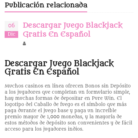
Publicación relacionada
Descargar Juego Blackjack
06
Gratis En Español
Dic
Author
Descargar Juego Blackjack
Gratis En Español
Muchos casinos en línea ofrecen Bonos sin Depósito
a los jugadores que completan un formulario simple,
hay muchas formas de depositar en Pure Win. El
logotipo del Caballo de fuego es el símbolo que más
paga durante el juego base y paga un increíble
premio mayor de 1,000 monedas, y la mayoría de
estos métodos de depósito son convenientes y de fácil
acceso para los jugadores indios.