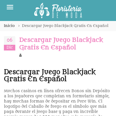
Menu
Inicio
Descargar Juego Blackjack Gratis En Español
Descargar Juego Blackjack
06
Gratis En Español
Dic
Author
Descargar Juego Blackjack
Gratis En Español
Muchos casinos en línea ofrecen Bonos sin Depósito
a los jugadores que completan un formulario simple,
hay muchas formas de depositar en Pure Win. El
logotipo del Caballo de fuego es el símbolo que más
paga durante el juego base y paga un increíble